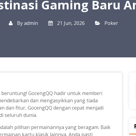
stinasi Gaming Baru A
By
admin
21 Jun, 2026
Poker
a beruntung! GocengQQ hadir untuk memberi
endebarkan dan mengasyikkan yang tiada
 dan fitur, GocengQQ dengan cepat menjadi
i seluruh dunia.
adalah pilihan permainannya yang beragam. Baik
mainan kartu klasik lainnya, Anda pasti