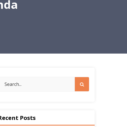
nda
Recent Posts