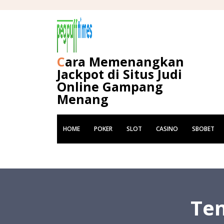
Skip
to
content
Cara Memenangkan
Jackpot di Situs Judi
Online Gampang
Menang
HOME
POKER
SLOT
CASINO
SBOBET
Te