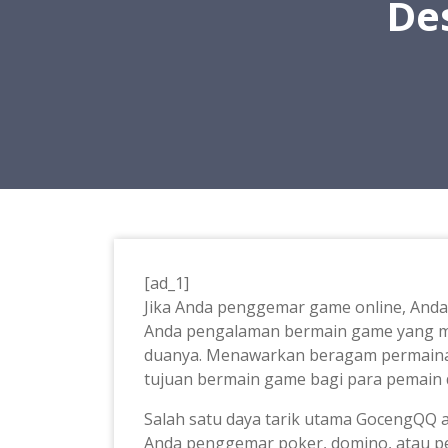
De
[ad_1]
Jika Anda penggemar game online, And
Anda pengalaman bermain game yang m
duanya. Menawarkan beragam permainan
tujuan bermain game bagi para pemain d
Salah satu daya tarik utama GocengQQ 
Anda penggemar poker, domino, atau per