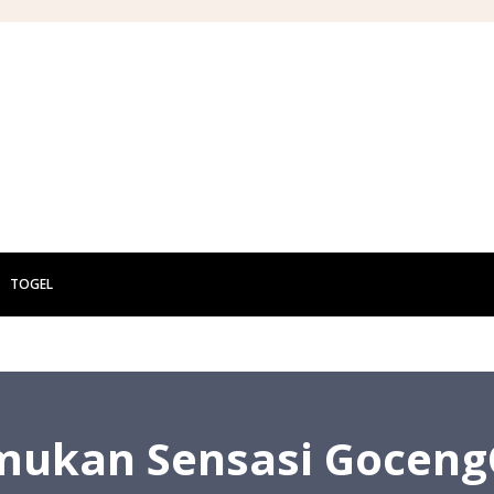
TOGEL
mukan Sensasi Goceng