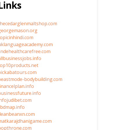
Links
thecedarglenmaltshop.com
georgemason.org
topicinhindi.com
uklanguageacademy.com
lindehealthcarefree.com
allbusinessjobs.info
top10products.net
pickabatours.com
beastmode-bodybuilding.com
financelplan.info
businessfuture.info
infojudibet.com
cbdmap.info
deanbeanxn.com
matkarajdhanigame.com
popthrone.com