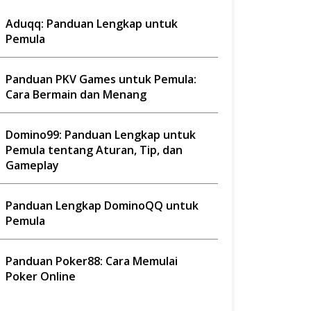
Aduqq: Panduan Lengkap untuk
Pemula
Panduan PKV Games untuk Pemula:
Cara Bermain dan Menang
Domino99: Panduan Lengkap untuk
Pemula tentang Aturan, Tip, dan
Gameplay
Panduan Lengkap DominoQQ untuk
Pemula
Panduan Poker88: Cara Memulai
Poker Online