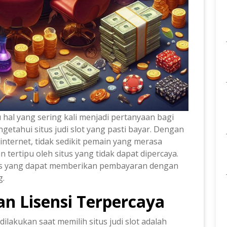
u hal yang sering kali menjadi pertanyaan bagi
etahui situs judi slot yang pasti bayar. Dengan
 internet, tidak sedikit pemain yang merasa
tertipu oleh situs yang tidak dapat dipercaya.
situs yang dapat memberikan pembayaran dengan
g.
an Lisensi Terpercaya
ilakukan saat memilih situs judi slot adalah