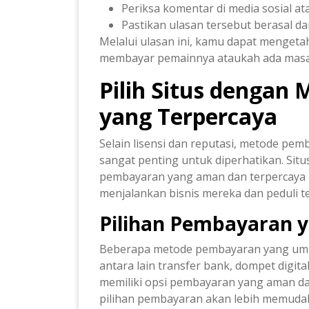
Periksa komentar di media sosial at
Pastikan ulasan tersebut berasal d
Melalui ulasan ini, kamu dapat mengetahu
membayar pemainnya ataukah ada mas
Pilih Situs dengan
yang Terpercaya
Selain lisensi dan reputasi, metode pemb
sangat penting untuk diperhatikan. Sit
pembayaran yang aman dan terpercaya
menjalankan bisnis mereka dan peduli 
Pilihan Pembayaran 
Beberapa metode pembayaran yang umum 
antara lain transfer bank, dompet digital,
memiliki opsi pembayaran yang aman d
pilihan pembayaran akan lebih memud