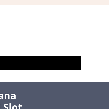
mana
 Slot