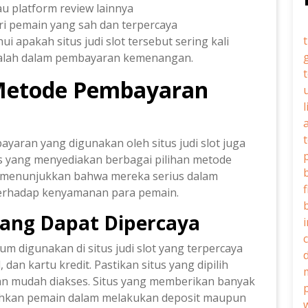
au platform review lainnya
ari pemain yang sah dan terpercaya
i apakah situs judi slot tersebut sering kali
alah dalam pembayaran kemenangan.
 Metode Pembayaran
ayaran yang digunakan oleh situs judi slot juga
us yang menyediakan berbagai pilihan metode
 menunjukkan bahwa mereka serius dalam
terhadap kenyamanan para pemain.
yang Dapat Dipercaya
digunakan di situs judi slot yang terpercaya
 dan kartu kredit. Pastikan situs yang dipilih
an mudah diakses. Situs yang memberikan banyak
ahkan pemain dalam melakukan deposit maupun