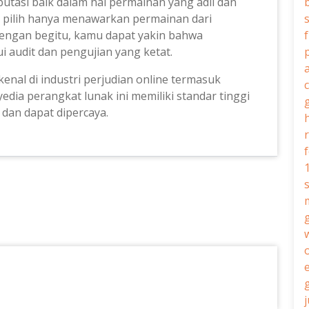
putasi baik dalam hal permainan yang adil dan
mu pilih hanya menawarkan permainan dari
engan begitu, kamu dapat yakin bahwa
 audit dan pengujian yang ketat.
enal di industri perjudian online termasuk
edia perangkat lunak ini memiliki standar tinggi
dan dapat dipercaya.