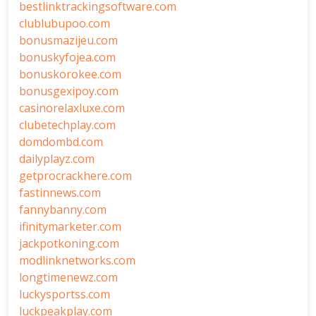
bestlinktrackingsoftware.com
clublubupoo.com
bonusmazijeu.com
bonuskyfojea.com
bonuskorokee.com
bonusgexipoy.com
casinorelaxluxe.com
clubetechplay.com
domdombd.com
dailyplayz.com
getprocrackhere.com
fastinnews.com
fannybanny.com
ifinitymarketer.com
jackpotkoning.com
modlinknetworks.com
longtimenewz.com
luckysportss.com
luckpeakplay.com