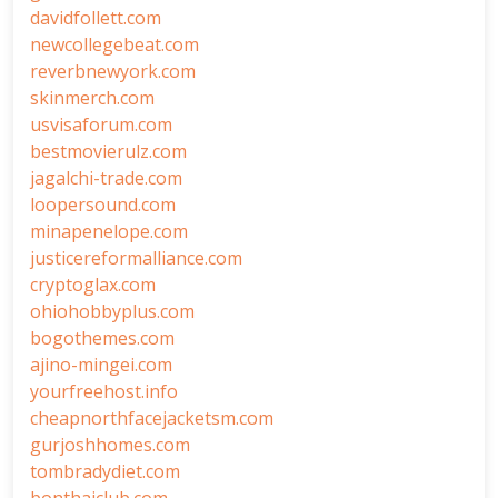
davidfollett.com
newcollegebeat.com
reverbnewyork.com
skinmerch.com
usvisaforum.com
bestmovierulz.com
jagalchi-trade.com
loopersound.com
minapenelope.com
justicereformalliance.com
cryptoglax.com
ohiohobbyplus.com
bogothemes.com
ajino-mingei.com
yourfreehost.info
cheapnorthfacejacketsm.com
gurjoshhomes.com
tombradydiet.com