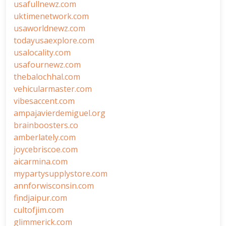
usafullnewz.com
uktimenetwork.com
usaworldnewz.com
todayusaexplore.com
usalocality.com
usafournewz.com
thebalochhal.com
vehicularmaster.com
vibesaccent.com
ampajavierdemiguel.org
brainboosters.co
amberlately.com
joycebriscoe.com
aicarmina.com
mypartysupplystore.com
annforwisconsin.com
findjaipur.com
cultofjim.com
glimmerick.com