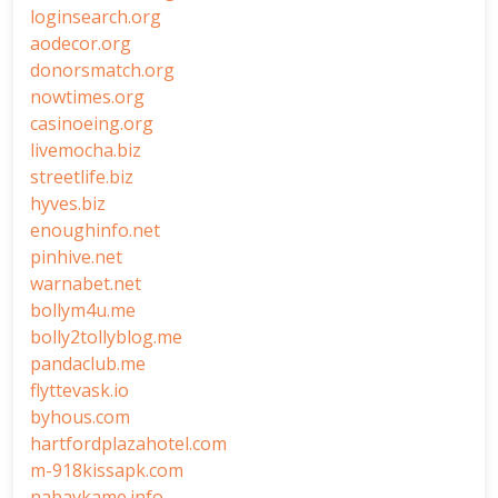
loginsearch.org
aodecor.org
donorsmatch.org
nowtimes.org
casinoeing.org
livemocha.biz
streetlife.biz
hyves.biz
enoughinfo.net
pinhive.net
warnabet.net
bollym4u.me
bolly2tollyblog.me
pandaclub.me
flyttevask.io
byhous.com
hartfordplazahotel.com
m-918kissapk.com
nabavkame.info