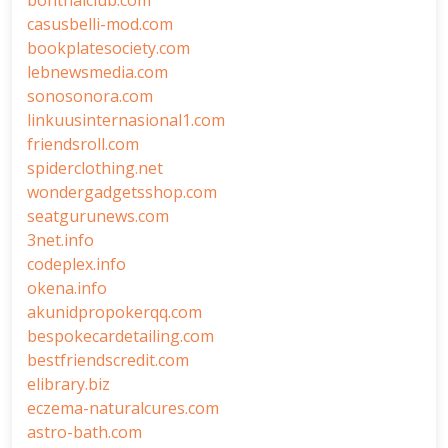
bonthaiclub.com
casusbelli-mod.com
bookplatesociety.com
lebnewsmedia.com
sonosonora.com
linkuusinternasional1.com
friendsroll.com
spiderclothing.net
wondergadgetsshop.com
seatgurunews.com
3net.info
codeplex.info
okena.info
akunidpropokerqq.com
bespokecardetailing.com
bestfriendscredit.com
elibrary.biz
eczema-naturalcures.com
astro-bath.com