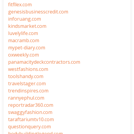
fitfllex.com
genesisbusinesscredit.com
inforuang.com
kindsmarket.com
luvelylife.com
macramb.com
mypet-diary.com
oxweekly.com
panamacitydeckcontractors.com
westfashions.com
toolshandy.com
travelstager.com
trendinspires.com
rannyephul.com
reportradar360.com
swaggyfashion.com
taraftariumtv10.com
questionquery.com
bodybuildinglegend.com