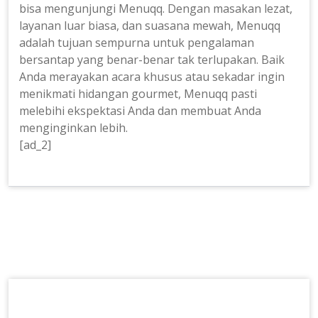
bisa mengunjungi Menuqq. Dengan masakan lezat,
layanan luar biasa, dan suasana mewah, Menuqq
adalah tujuan sempurna untuk pengalaman
bersantap yang benar-benar tak terlupakan. Baik
Anda merayakan acara khusus atau sekadar ingin
menikmati hidangan gourmet, Menuqq pasti
melebihi ekspektasi Anda dan membuat Anda
menginginkan lebih.
[ad_2]
Post
navigation