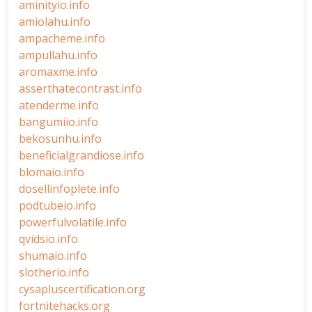
aminityio.info
amiolahu.info
ampacheme.info
ampullahu.info
aromaxme.info
asserthatecontrast.info
atenderme.info
bangumiio.info
bekosunhu.info
beneficialgrandiose.info
blomaio.info
dosellinfoplete.info
podtubeio.info
powerfulvolatile.info
qvidsio.info
shumaio.info
slotherio.info
cysapluscertification.org
fortnitehacks.org