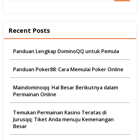
Recent Posts
Panduan Lengkap DominoQQ untuk Pemula
Panduan Poker88: Cara Memulai Poker Online
Maindominoqq: Hal Besar Berikutnya dalam
Permainan Online
Temukan Permainan Kasino Teratas di
Jurusqq: Tiket Anda menuju Kemenangan
Besar