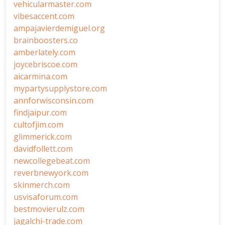
vehicularmaster.com
vibesaccent.com
ampajavierdemiguel.org
brainboosters.co
amberlately.com
joycebriscoe.com
aicarmina.com
mypartysupplystore.com
annforwisconsin.com
findjaipur.com
cultofjim.com
glimmerick.com
davidfollett.com
newcollegebeat.com
reverbnewyork.com
skinmerch.com
usvisaforum.com
bestmovierulz.com
jagalchi-trade.com