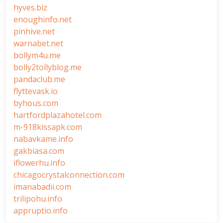
hyves.biz
enoughinfo.net
pinhive.net
warnabet.net
bollym4u.me
bolly2tollyblog.me
pandaclub.me
flyttevask.io
byhous.com
hartfordplazahotel.com
m-918kissapk.com
nabavkame.info
gakbiasa.com
iflowerhu.info
chicagocrystalconnection.com
imanabadii.com
trilipohu.info
appruptio.info