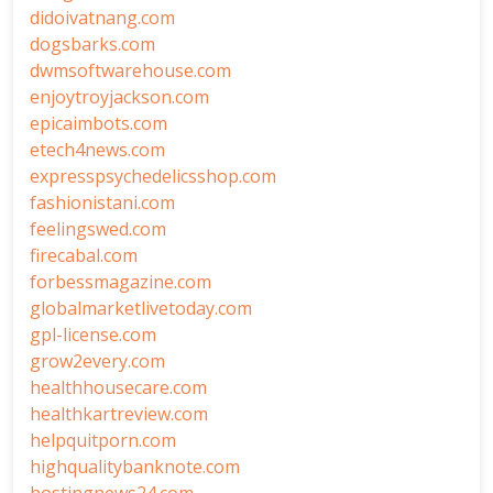
didoivatnang.com
dogsbarks.com
dwmsoftwarehouse.com
enjoytroyjackson.com
epicaimbots.com
etech4news.com
expresspsychedelicsshop.com
fashionistani.com
feelingswed.com
firecabal.com
forbessmagazine.com
globalmarketlivetoday.com
gpl-license.com
grow2every.com
healthhousecare.com
healthkartreview.com
helpquitporn.com
highqualitybanknote.com