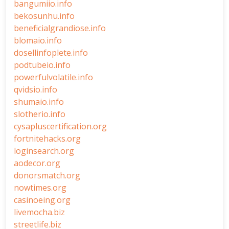
bangumiio.info
bekosunhu.info
beneficialgrandiose.info
blomaio.info
dosellinfoplete.info
podtubeio.info
powerfulvolatile.info
qvidsio.info
shumaio.info
slotherio.info
cysapluscertification.org
fortnitehacks.org
loginsearch.org
aodecor.org
donorsmatch.org
nowtimes.org
casinoeing.org
livemocha.biz
streetlife.biz