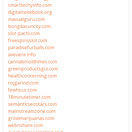
smarttechyinfo.com
digitalnotebook.org
maxualguru.com
bongdasuncity.com
slot-pachi.com
freespinsslot.com
paradisefurballs.com
aveuere.info
cannabinoidtimes.com
greenproductsgui.com
healthconcerning.com
rojgarind.com
fewhour.com
18minutetimer.com
semanticseostars.com
mainstreamzone.com
growmarijuanas.com
webnshare.com