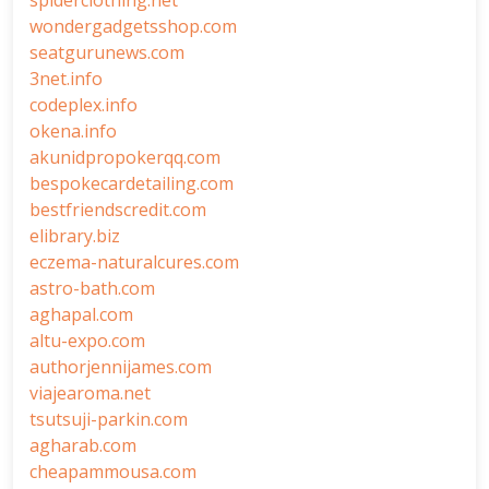
spiderclothing.net
wondergadgetsshop.com
seatgurunews.com
3net.info
codeplex.info
okena.info
akunidpropokerqq.com
bespokecardetailing.com
bestfriendscredit.com
elibrary.biz
eczema-naturalcures.com
astro-bath.com
aghapal.com
altu-expo.com
authorjennijames.com
viajearoma.net
tsutsuji-parkin.com
agharab.com
cheapammousa.com