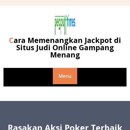
Skip
to
content
Cara Memenangkan Jackpot di
Situs Judi Online Gampang
Menang
Menu
Rasakan Aksi Poker Terbaik