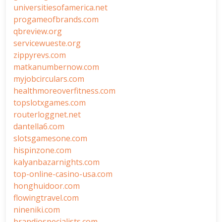
universitiesofamerica.net
progameofbrands.com
qbreview.org
servicewueste.org
zippyrevs.com
matkanumbernow.com
myjobcirculars.com
healthmoreoverfitness.com
topslotxgames.com
routerloggnet.net
dantella6.com
slotsgamesone.com
hispinzone.com
kalyanbazarnights.com
top-online-casino-usa.com
honghuidoor.com
flowingtravel.com
nineniki.com
brandiospecialists.com