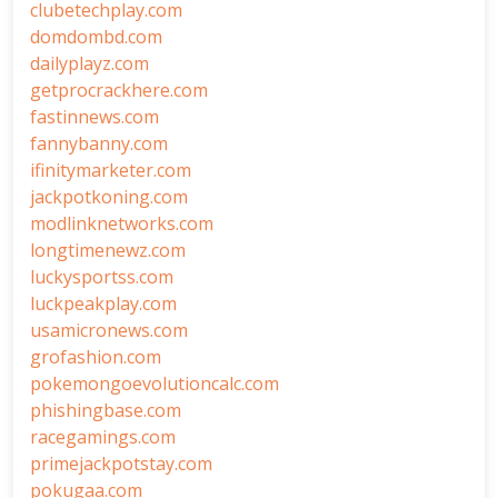
clubetechplay.com
domdombd.com
dailyplayz.com
getprocrackhere.com
fastinnews.com
fannybanny.com
ifinitymarketer.com
jackpotkoning.com
modlinknetworks.com
longtimenewz.com
luckysportss.com
luckpeakplay.com
usamicronews.com
grofashion.com
pokemongoevolutioncalc.com
phishingbase.com
racegamings.com
primejackpotstay.com
pokugaa.com