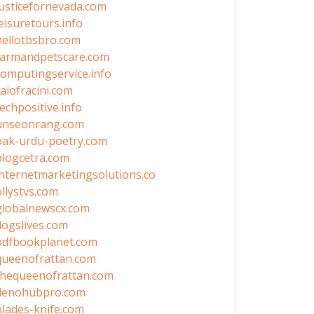
justicefornevada.com
leisuretours.info
hellotbsbro.com
farmandpetscare.com
computingservice.info
caiofracini.com
techpositive.info
unseonrang.com
pak-urdu-poetry.com
blogcetra.com
internetmarketingsolutions.co
ollystvs.com
globalnewscx.com
dogslives.com
pdfbookplanet.com
queenofrattan.com
thequeenofrattan.com
denohubpro.com
blades-knife.com