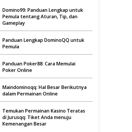
Domino99: Panduan Lengkap untuk
Pemula tentang Aturan, Tip, dan
Gameplay
Panduan Lengkap DominoQQ untuk
Pemula
Panduan Poker88: Cara Memulai
Poker Online
Maindominoqq: Hal Besar Berikutnya
dalam Permainan Online
Temukan Permainan Kasino Teratas
di Jurusqq: Tiket Anda menuju
Kemenangan Besar