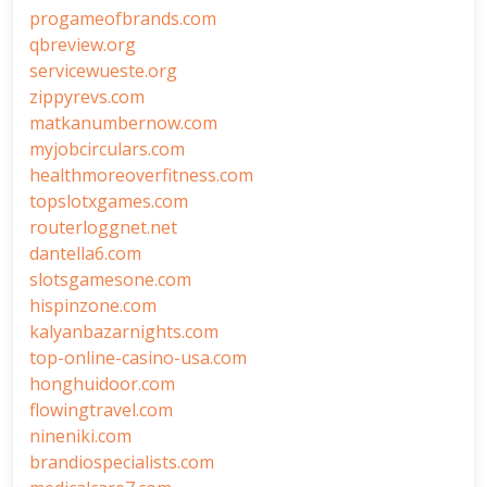
progameofbrands.com
qbreview.org
servicewueste.org
zippyrevs.com
matkanumbernow.com
myjobcirculars.com
healthmoreoverfitness.com
topslotxgames.com
routerloggnet.net
dantella6.com
slotsgamesone.com
hispinzone.com
kalyanbazarnights.com
top-online-casino-usa.com
honghuidoor.com
flowingtravel.com
nineniki.com
brandiospecialists.com