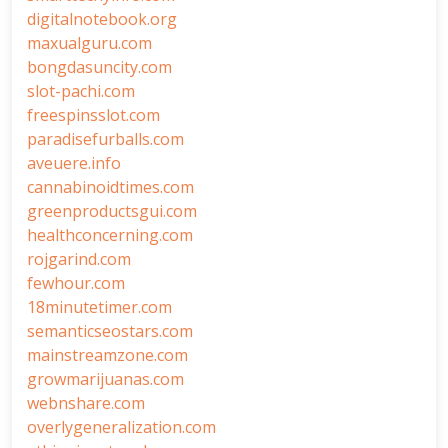
digitalnotebook.org
maxualguru.com
bongdasuncity.com
slot-pachi.com
freespinsslot.com
paradisefurballs.com
aveuere.info
cannabinoidtimes.com
greenproductsgui.com
healthconcerning.com
rojgarind.com
fewhour.com
18minutetimer.com
semanticseostars.com
mainstreamzone.com
growmarijuanas.com
webnshare.com
overlygeneralization.com