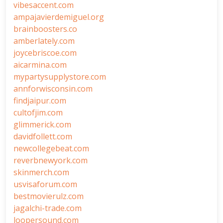
vibesaccent.com
ampajavierdemiguel.org
brainboosters.co
amberlately.com
joycebriscoe.com
aicarmina.com
mypartysupplystore.com
annforwisconsin.com
findjaipur.com
cultofjim.com
glimmerick.com
davidfollett.com
newcollegebeat.com
reverbnewyork.com
skinmerch.com
usvisaforum.com
bestmovierulz.com
jagalchi-trade.com
loopersound.com