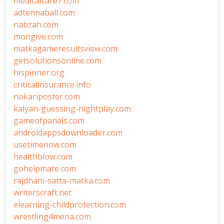
medicalcare7.com
adtennaball.com
nabzah.com
mongive.com
matkagameresultsview.com
getsolutionsonline.com
hispinner.org
criticalinsurance.info
nokariposter.com
kalyan-guessing-nightplay.com
gameofpanels.com
androidappsdownloader.com
usetimenow.com
healthblow.com
gohelpmate.com
rajdhani-satta-matka.com
writerscraft.net
elearning-childprotection.com
wrestling4mena.com