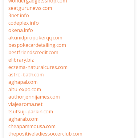
wondergadgetsshop.com
seatgurunews.com
3net.info
codeplex.info
okena.info
akunidpropokerqq.com
bespokecardetailing.com
bestfriendscredit.com
elibrary.biz
eczema-naturalcures.com
astro-bath.com
aghapal.com
altu-expo.com
authorjennijames.com
viajearoma.net
tsutsuji-parkin.com
agharab.com
cheapammousa.com
thepositiveladiessoccerclub.com