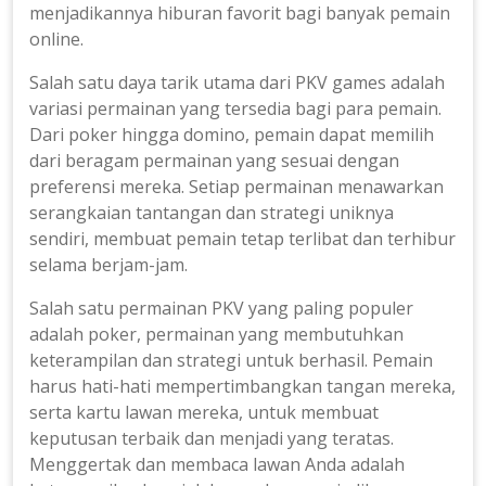
menjadikannya hiburan favorit bagi banyak pemain
online.
Salah satu daya tarik utama dari PKV games adalah
variasi permainan yang tersedia bagi para pemain.
Dari poker hingga domino, pemain dapat memilih
dari beragam permainan yang sesuai dengan
preferensi mereka. Setiap permainan menawarkan
serangkaian tantangan dan strategi uniknya
sendiri, membuat pemain tetap terlibat dan terhibur
selama berjam-jam.
Salah satu permainan PKV yang paling populer
adalah poker, permainan yang membutuhkan
keterampilan dan strategi untuk berhasil. Pemain
harus hati-hati mempertimbangkan tangan mereka,
serta kartu lawan mereka, untuk membuat
keputusan terbaik dan menjadi yang teratas.
Menggertak dan membaca lawan Anda adalah