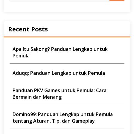
Recent Posts
Apa Itu Sakong? Panduan Lengkap untuk
Pemula
Aduqq: Panduan Lengkap untuk Pemula
Panduan PKV Games untuk Pemula: Cara
Bermain dan Menang
Domino99: Panduan Lengkap untuk Pemula
tentang Aturan, Tip, dan Gameplay