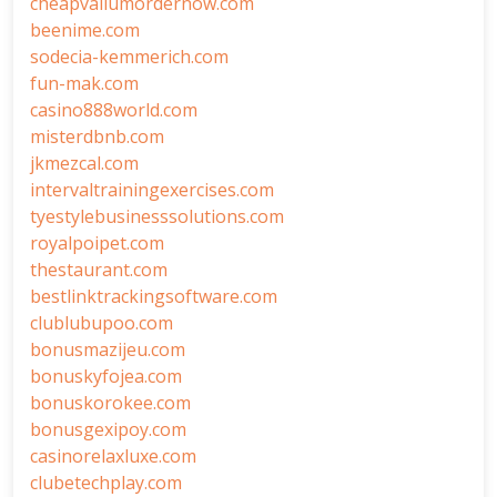
cheapvaliumordernow.com
beenime.com
sodecia-kemmerich.com
fun-mak.com
casino888world.com
misterdbnb.com
jkmezcal.com
intervaltrainingexercises.com
tyestylebusinesssolutions.com
royalpoipet.com
thestaurant.com
bestlinktrackingsoftware.com
clublubupoo.com
bonusmazijeu.com
bonuskyfojea.com
bonuskorokee.com
bonusgexipoy.com
casinorelaxluxe.com
clubetechplay.com