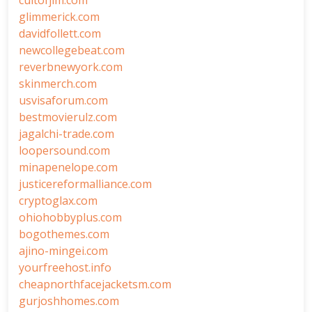
cultofjim.com
glimmerick.com
davidfollett.com
newcollegebeat.com
reverbnewyork.com
skinmerch.com
usvisaforum.com
bestmovierulz.com
jagalchi-trade.com
loopersound.com
minapenelope.com
justicereformalliance.com
cryptoglax.com
ohiohobbyplus.com
bogothemes.com
ajino-mingei.com
yourfreehost.info
cheapnorthfacejacketsm.com
gurjoshhomes.com