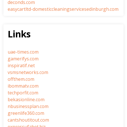
deconds.com
easycartltd-domesticcleaningservicesedinburgh.com
Links
uae-times.com
gamerifys.com
inspiratif.net
vsmsnetworks.com
offthem.com
ibommatv.com
techporfit.com
bekasionline.com
nbusinessplan.com
greenlife360.com
cantshoutitout.com
expressufabet.biz