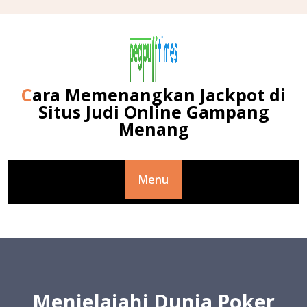
Skip
to
content
Cara Memenangkan Jackpot di
Situs Judi Online Gampang
Menang
Menu
Menjelajahi Dunia Poker