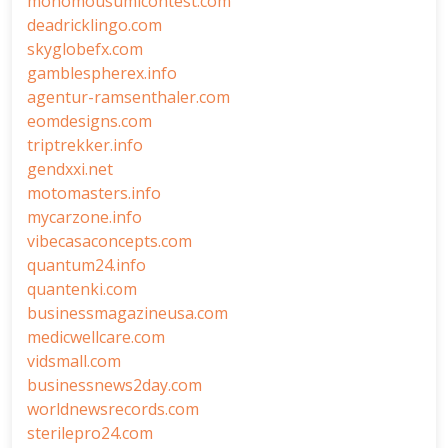
monomousumicontest.com
deadricklingo.com
skyglobefx.com
gamblespherex.info
agentur-ramsenthaler.com
eomdesigns.com
triptrekker.info
gendxxi.net
motomasters.info
mycarzone.info
vibecasaconcepts.com
quantum24.info
quantenki.com
businessmagazineusa.com
medicwellcare.com
vidsmall.com
businessnews2day.com
worldnewsrecords.com
sterilepro24.com