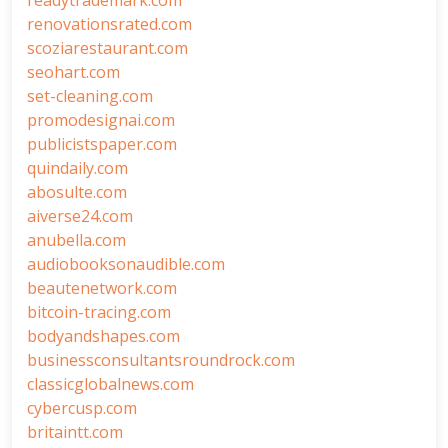
readytrademark.com
renovationsrated.com
scoziarestaurant.com
seohart.com
set-cleaning.com
promodesignai.com
publicistspaper.com
quindaily.com
abosulte.com
aiverse24.com
anubella.com
audiobooksonaudible.com
beautenetwork.com
bitcoin-tracing.com
bodyandshapes.com
businessconsultantsroundrock.com
classicglobalnews.com
cybercusp.com
britaintt.com