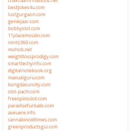
chakraaffirmations.net
bestjokes4u.com
lustgurgaon.com
geniejaar.com
bobbyslot.com
11placemoulin.com
mintz360.com
mohob.net
weightlossprodigy.com
smarttechyinfo.com
digitalnotebook.org
maxualguru.com
bongdasuncity.com
slot-pachi.com
freespinsslot.com
paradisefurballs.com
aveuere.info
cannabinoidtimes.com
greenproductsgui.com