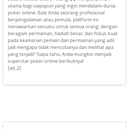
utama bagi siapapun yang ingin mendalami dunia
poker online. Baik Anda seorang profesional
berpengalaman atau pemula, platform ini
menawarkan sesuatu untuk semua orang, dengan
beragam permainan, hadiah besar, dan fokus kuat
pada keamanan pemain dan permainan yang adil.
Jadi mengapa tidak mencobanya dan melihat apa
yang terjadi? Siapa tahu, Anda mungkin menjadi
superstar poker online berikutnya!
[ad_2]
Post
navigation