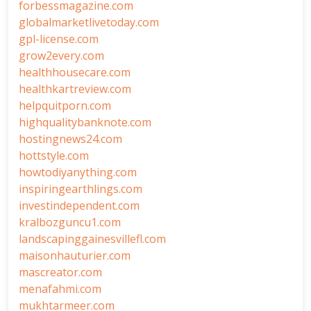
forbessmagazine.com
globalmarketlivetoday.com
gpl-license.com
grow2every.com
healthhousecare.com
healthkartreview.com
helpquitporn.com
highqualitybanknote.com
hostingnews24.com
hottstyle.com
howtodiyanything.com
inspiringearthlings.com
investindependent.com
kralbozguncu1.com
landscapinggainesvillefl.com
maisonhauturier.com
mascreator.com
menafahmi.com
mukhtarmeer.com