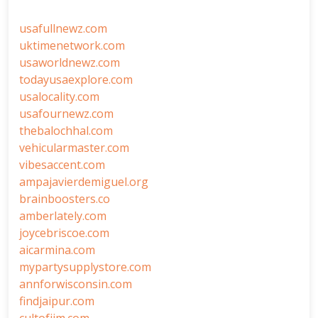
usafullnewz.com
uktimenetwork.com
usaworldnewz.com
todayusaexplore.com
usalocality.com
usafournewz.com
thebalochhal.com
vehicularmaster.com
vibesaccent.com
ampajavierdemiguel.org
brainboosters.co
amberlately.com
joycebriscoe.com
aicarmina.com
mypartysupplystore.com
annforwisconsin.com
findjaipur.com