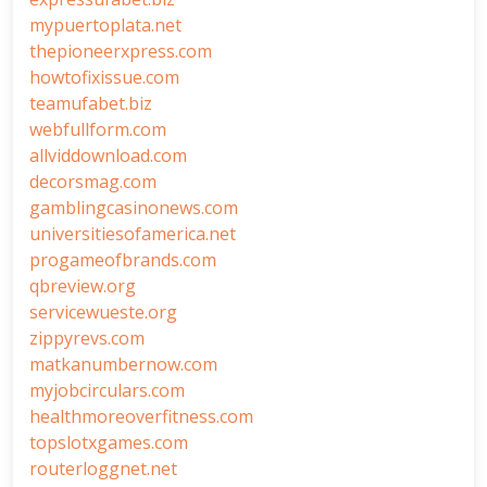
mypuertoplata.net
thepioneerxpress.com
howtofixissue.com
teamufabet.biz
webfullform.com
allviddownload.com
decorsmag.com
gamblingcasinonews.com
universitiesofamerica.net
progameofbrands.com
qbreview.org
servicewueste.org
zippyrevs.com
matkanumbernow.com
myjobcirculars.com
healthmoreoverfitness.com
topslotxgames.com
routerloggnet.net