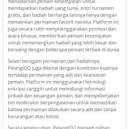
menawarkan pemain kesempatan untuk
mendapatkan hadiah uang tunai, entri turnamen
gratis, dan hadiah berharga lainnya hanya dengan
memainkan permainan favorit mereka. Platform ini
juga secara rutin menyelenggarakan promosi dan
acara khusus, memberikan pemain kesempatan
untuk memenangkan hadiah yang lebih besar dan
bersaing dengan beberapa pemain terbaik di dunia.
Selain beragam permainan dan hadiahnya,
PelangiQQ juga dikenal dengan komitmen kuatnya
terhadap permainan yang adil dan keamanan
pemain. Platform ini menggunakan teknologi
enkripsi canggih untuk melindungi informasi
pribadi dan keuangan pemain, dan mempekerjakan
tim moderator berpengalaman untuk memastikan
bahwa permainan dilakukan secara adil dan tanpa
kecurangan atau kolusi.
Secara keseluruhan, PelangiQQ menjadi pilihan