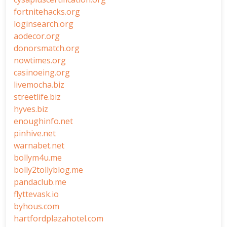
fortnitehacks.org
loginsearch.org
aodecor.org
donorsmatch.org
nowtimes.org
casinoeing.org
livemocha.biz
streetlife.biz
hyves.biz
enoughinfo.net
pinhive.net
warnabet.net
bollym4u.me
bolly2tollyblog.me
pandaclub.me
flyttevask.io
byhous.com
hartfordplazahotel.com