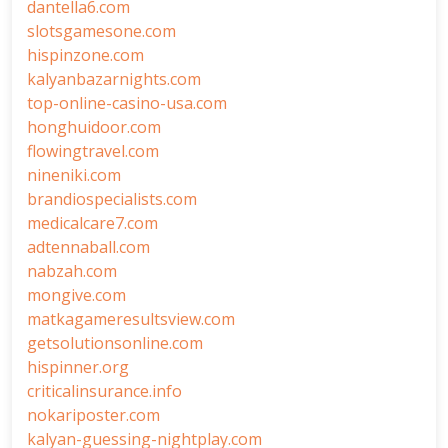
dantella6.com
slotsgamesone.com
hispinzone.com
kalyanbazarnights.com
top-online-casino-usa.com
honghuidoor.com
flowingtravel.com
nineniki.com
brandiospecialists.com
medicalcare7.com
adtennaball.com
nabzah.com
mongive.com
matkagameresultsview.com
getsolutionsonline.com
hispinner.org
criticalinsurance.info
nokariposter.com
kalyan-guessing-nightplay.com