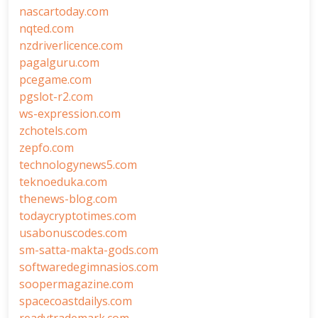
nascartoday.com
nqted.com
nzdriverlicence.com
pagalguru.com
pcegame.com
pgslot-r2.com
ws-expression.com
zchotels.com
zepfo.com
technologynews5.com
teknoeduka.com
thenews-blog.com
todaycryptotimes.com
usabonuscodes.com
sm-satta-makta-gods.com
softwaredegimnasios.com
soopermagazine.com
spacecoastdailys.com