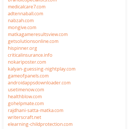
medicalcare7.com
adtennaball.com
nabzah.com
mongive.com
matkagameresultsview.com
getsolutionsonline.com
hispinner.org
criticalinsurance.info
nokariposter.com
kalyan-guessing-nightplay.com
gameofpanels.com
androidappsdownloader.com
usetimenow.com
healthblow.com
gohelpmate.com
rajdhani-satta-matka.com
writerscraft.net
elearning-childprotection.com