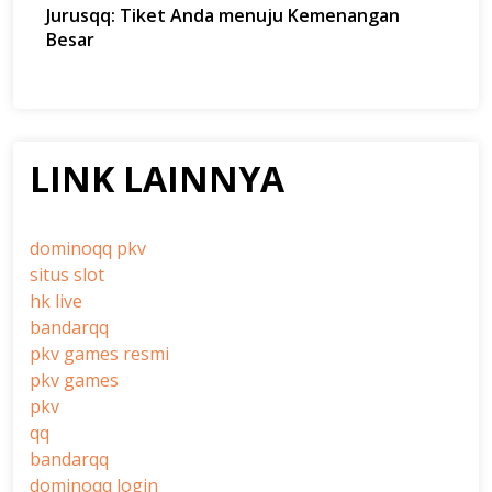
Jurusqq: Tiket Anda menuju Kemenangan
Besar
LINK LAINNYA
dominoqq pkv
situs slot
hk live
bandarqq
pkv games resmi
pkv games
pkv
qq
bandarqq
dominoqq login