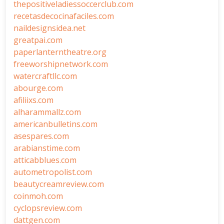
thepositiveladiessoccerclub.com
recetasdecocinafaciles.com
naildesignsidea.net
greatpai.com
paperlanterntheatre.org
freeworshipnetwork.com
watercraftllc.com
abourge.com
afiliixs.com
alharammallz.com
americanbulletins.com
asespares.com
arabianstime.com
atticabblues.com
autometropolist.com
beautycreamreview.com
coinmoh.com
cyclopsreview.com
dattgen.com