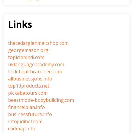
Links
thecedarglenmaltshop.com
georgemason.org
topicinhindi.com
uklanguageacademy.com
lindehealthcarefree.com
allbusinessjobs.info
top10products.net
pickabatours.com
beastmode-bodybuilding.com
financelplan.info
businessfuture.info
infojudibet.com
cbdmap.info