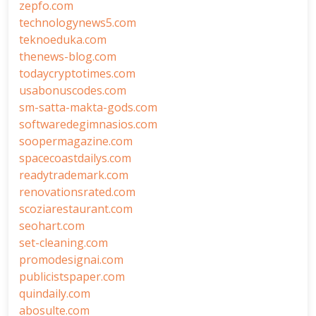
zepfo.com
technologynews5.com
teknoeduka.com
thenews-blog.com
todaycryptotimes.com
usabonuscodes.com
sm-satta-makta-gods.com
softwaredegimnasios.com
soopermagazine.com
spacecoastdailys.com
readytrademark.com
renovationsrated.com
scoziarestaurant.com
seohart.com
set-cleaning.com
promodesignai.com
publicistspaper.com
quindaily.com
abosulte.com