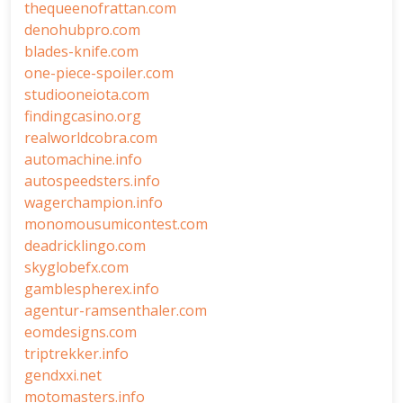
thequeenofrattan.com
denohubpro.com
blades-knife.com
one-piece-spoiler.com
studiooneiota.com
findingcasino.org
realworldcobra.com
automachine.info
autospeedsters.info
wagerchampion.info
monomousumicontest.com
deadricklingo.com
skyglobefx.com
gamblespherex.info
agentur-ramsenthaler.com
eomdesigns.com
triptrekker.info
gendxxi.net
motomasters.info