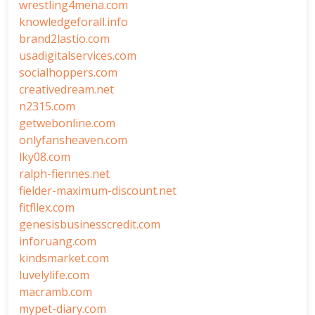
wrestling4mena.com
knowledgeforall.info
brand2lastio.com
usadigitalservices.com
socialhoppers.com
creativedream.net
n2315.com
getwebonline.com
onlyfansheaven.com
lky08.com
ralph-fiennes.net
fielder-maximum-discount.net
fitfllex.com
genesisbusinesscredit.com
inforuang.com
kindsmarket.com
luvelylife.com
macramb.com
mypet-diary.com