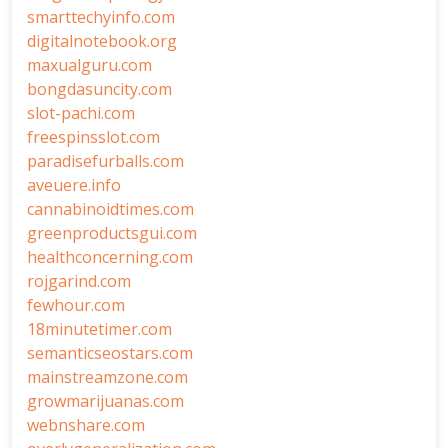
smarttechyinfo.com
digitalnotebook.org
maxualguru.com
bongdasuncity.com
slot-pachi.com
freespinsslot.com
paradisefurballs.com
aveuere.info
cannabinoidtimes.com
greenproductsgui.com
healthconcerning.com
rojgarind.com
fewhour.com
18minutetimer.com
semanticseostars.com
mainstreamzone.com
growmarijuanas.com
webnshare.com