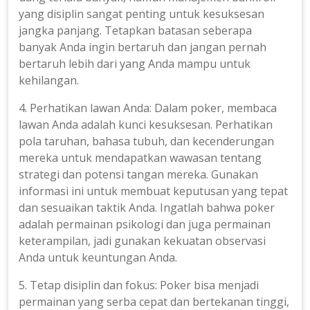
yang disiplin sangat penting untuk kesuksesan
jangka panjang. Tetapkan batasan seberapa
banyak Anda ingin bertaruh dan jangan pernah
bertaruh lebih dari yang Anda mampu untuk
kehilangan.
4. Perhatikan lawan Anda: Dalam poker, membaca
lawan Anda adalah kunci kesuksesan. Perhatikan
pola taruhan, bahasa tubuh, dan kecenderungan
mereka untuk mendapatkan wawasan tentang
strategi dan potensi tangan mereka. Gunakan
informasi ini untuk membuat keputusan yang tepat
dan sesuaikan taktik Anda. Ingatlah bahwa poker
adalah permainan psikologi dan juga permainan
keterampilan, jadi gunakan kekuatan observasi
Anda untuk keuntungan Anda.
5. Tetap disiplin dan fokus: Poker bisa menjadi
permainan yang serba cepat dan bertekanan tinggi,