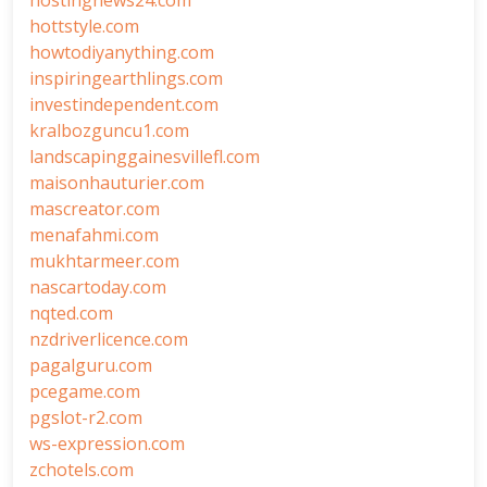
hostingnews24.com
hottstyle.com
howtodiyanything.com
inspiringearthlings.com
investindependent.com
kralbozguncu1.com
landscapinggainesvillefl.com
maisonhauturier.com
mascreator.com
menafahmi.com
mukhtarmeer.com
nascartoday.com
nqted.com
nzdriverlicence.com
pagalguru.com
pcegame.com
pgslot-r2.com
ws-expression.com
zchotels.com