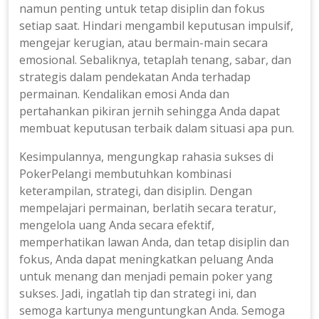
namun penting untuk tetap disiplin dan fokus
setiap saat. Hindari mengambil keputusan impulsif,
mengejar kerugian, atau bermain-main secara
emosional. Sebaliknya, tetaplah tenang, sabar, dan
strategis dalam pendekatan Anda terhadap
permainan. Kendalikan emosi Anda dan
pertahankan pikiran jernih sehingga Anda dapat
membuat keputusan terbaik dalam situasi apa pun.
Kesimpulannya, mengungkap rahasia sukses di
PokerPelangi membutuhkan kombinasi
keterampilan, strategi, dan disiplin. Dengan
mempelajari permainan, berlatih secara teratur,
mengelola uang Anda secara efektif,
memperhatikan lawan Anda, dan tetap disiplin dan
fokus, Anda dapat meningkatkan peluang Anda
untuk menang dan menjadi pemain poker yang
sukses. Jadi, ingatlah tip dan strategi ini, dan
semoga kartunya menguntungkan Anda. Semoga