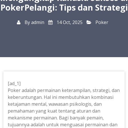
PokerPelangi: Tips dan Strategi
By
admin
14 Oct, 2025
Poker
[ad_1]
Poker adalah permainan keterampilan, strategi, dan
keberuntungan. Hal ini membutuhkan kombinasi
ketajaman mental, wawasan psikologis, dan
pemahaman yang kuat tentang aturan dan
mekanisme permainan. Bagi banyak pemain,
tujuannya adalah untuk menguasai permainan dan