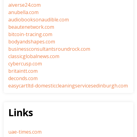
aiverse24.com
anubella.com
audiobooksonaudible.com
beautenetwork.com
bitcoin-tracing.com
bodyandshapes.com
businessconsultantsroundrock.com
classicglobalnews.com
cybercusp.com
britaintt.com
deconds.com
easycartltd-domesticcleaningservicesedinburgh.com
Links
uae-times.com