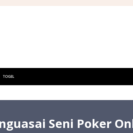
TOGEL
guasai Seni Poker On