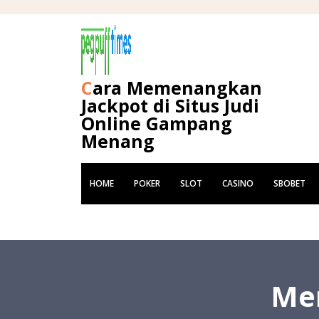
Skip
to
content
Cara Memenangkan
Jackpot di Situs Judi
Online Gampang
Menang
HOME
POKER
SLOT
CASINO
SBOBET
Men