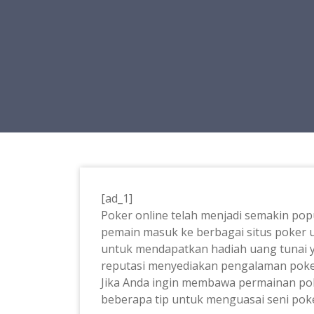
[ad_1]
Poker online telah menjadi semakin pop
pemain masuk ke berbagai situs poker 
untuk mendapatkan hadiah uang tunai y
reputasi menyediakan pengalaman poker
Jika Anda ingin membawa permainan poke
beberapa tip untuk menguasai seni po