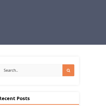
Recent Posts