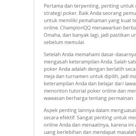
Pertama dan terpenting, penting untuk
strategi poker. Baik Anda seorang pem
untuk memiliki pemahaman yang kuat t
online. ChampionQQ menawarkan berbag
Omaha, dan banyak lagi, jadi pastikan 
sebelum memulai.
Setelah Anda memahami dasar-dasarnya 
mengasah keterampilan Anda. Salah sat
poker Anda adalah dengan berlatih se
meja dan turnamen untuk dipilih, jadi 
keterampilan Anda dan belajar dari lawa
menonton tutorial poker online dan me
wawasan berharga tentang permainan.
Aspek penting lainnya dalam menguasai
secara efektif. Sangat penting untuk 
online Anda dan menaatinya, karena i
uang berlebihan dan mendapat masala