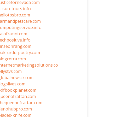
justicefornevada.com
leisuretours.info
hellotbsbro.com
farmandpetscare.com
computingservice.info
caiofracini.com
techpositive.info
unseonrang.com
pak-urdu-poetry.com
blogcetra.com
internetmarketingsolutions.co
ollystvs.com
globalnewscx.com
dogslives.com
pdfbookplanet.com
queenofrattan.com
thequeenofrattan.com
denohubpro.com
blades-knife.com