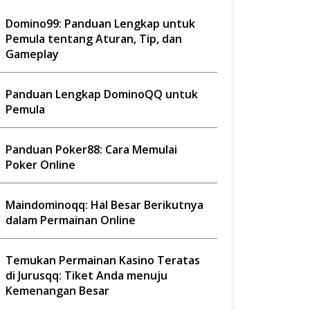
Domino99: Panduan Lengkap untuk
Pemula tentang Aturan, Tip, dan
Gameplay
Panduan Lengkap DominoQQ untuk
Pemula
Panduan Poker88: Cara Memulai
Poker Online
Maindominoqq: Hal Besar Berikutnya
dalam Permainan Online
Temukan Permainan Kasino Teratas
di Jurusqq: Tiket Anda menuju
Kemenangan Besar