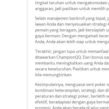
tingkat taruhan untuk mengakomodasi p
anggaran, jadi pastikan untuk memilih
Selain manajemen bankroll yang tepat,
lawan Anda dan menyesuaikan strateg
pemain yang beragam, jadi bersiaplah u
gaya bermain. Dengan mengamati kecen
Anda, Anda akan lebih siap untuk meng
Terakhir, jangan lupa untuk memanfaa
ditawarkan ChampionQQ. Dari bonus samb
membantu meningkatkan uang Anda dan
secara keseluruhan. Pastikan untuk me
bila memungkinkan.
Kesimpulannya, menguasai seni poker
kombinasi keterampilan, strategi, dan 
peraturan dan strategi poker, berlatih 
efektif, beradaptasi dengan gaya berm
promosi, Anda akan berada di jalur yan