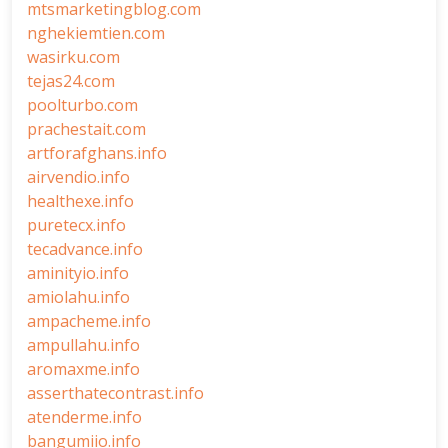
mtsmarketingblog.com
nghekiemtien.com
wasirku.com
tejas24.com
poolturbo.com
prachestait.com
artforafghans.info
airvendio.info
healthexe.info
puretecx.info
tecadvance.info
aminityio.info
amiolahu.info
ampacheme.info
ampullahu.info
aromaxme.info
asserthatecontrast.info
atenderme.info
bangumiio.info