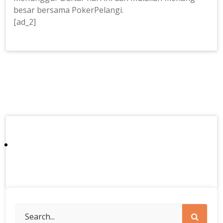
besar bersama PokerPelangi.
[ad_2]
Post
navigation