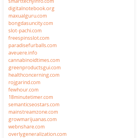
smarttechyinfo.com
digitalnotebook.org
maxualguru.com
bongdasuncity.com
slot-pachi.com
freespinsslot.com
paradisefurballs.com
aveuere.info
cannabinoidtimes.com
greenproductsgui.com
healthconcerning.com
rojgarind.com
fewhour.com
18minutetimer.com
semanticseostars.com
mainstreamzone.com
growmarijuanas.com
webnshare.com
overlygeneralization.com