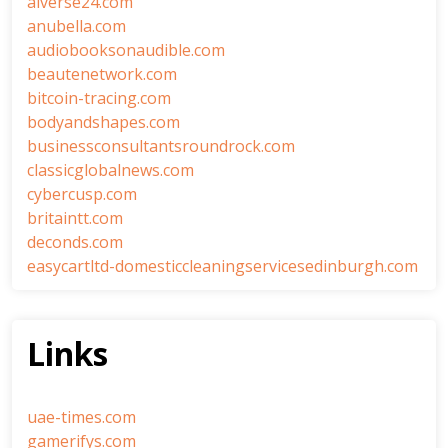
aiverse24.com
anubella.com
audiobooksonaudible.com
beautenetwork.com
bitcoin-tracing.com
bodyandshapes.com
businessconsultantsroundrock.com
classicglobalnews.com
cybercusp.com
britaintt.com
deconds.com
easycartltd-domesticcleaningservicesedinburgh.com
Links
uae-times.com
gamerifys.com