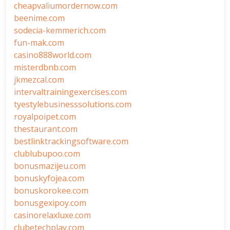
cheapvaliumordernow.com
beenime.com
sodecia-kemmerich.com
fun-mak.com
casino888world.com
misterdbnb.com
jkmezcal.com
intervaltrainingexercises.com
tyestylebusinesssolutions.com
royalpoipet.com
thestaurant.com
bestlinktrackingsoftware.com
clublubupoo.com
bonusmazijeu.com
bonuskyfojea.com
bonuskorokee.com
bonusgexipoy.com
casinorelaxluxe.com
clubetechplay.com