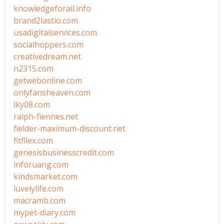
knowledgeforall.info
brand2lastio.com
usadigitalservices.com
socialhoppers.com
creativedream.net
n2315.com
getwebonline.com
onlyfansheaven.com
lky08.com
ralph-fiennes.net
fielder-maximum-discount.net
fitfllex.com
genesisbusinesscredit.com
inforuang.com
kindsmarket.com
luvelylife.com
macramb.com
mypet-diary.com