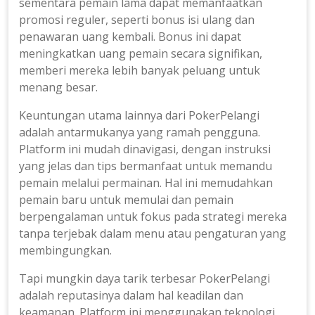
sementara pemain lama dapat memanfaatkan
promosi reguler, seperti bonus isi ulang dan
penawaran uang kembali. Bonus ini dapat
meningkatkan uang pemain secara signifikan,
memberi mereka lebih banyak peluang untuk
menang besar.
Keuntungan utama lainnya dari PokerPelangi
adalah antarmukanya yang ramah pengguna.
Platform ini mudah dinavigasi, dengan instruksi
yang jelas dan tips bermanfaat untuk memandu
pemain melalui permainan. Hal ini memudahkan
pemain baru untuk memulai dan pemain
berpengalaman untuk fokus pada strategi mereka
tanpa terjebak dalam menu atau pengaturan yang
membingungkan.
Tapi mungkin daya tarik terbesar PokerPelangi
adalah reputasinya dalam hal keadilan dan
keamanan. Platform ini menggunakan teknologi