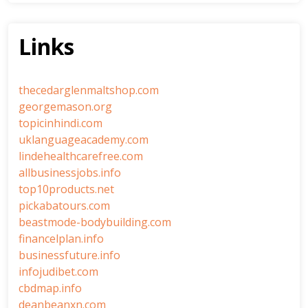
Links
thecedarglenmaltshop.com
georgemason.org
topicinhindi.com
uklanguageacademy.com
lindehealthcarefree.com
allbusinessjobs.info
top10products.net
pickabatours.com
beastmode-bodybuilding.com
financelplan.info
businessfuture.info
infojudibet.com
cbdmap.info
deanbeanxn.com