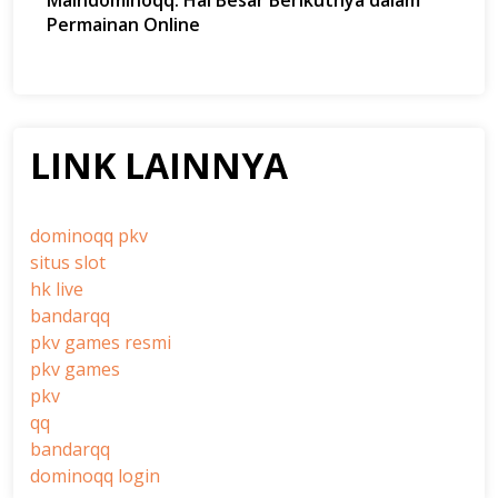
Maindominoqq: Hal Besar Berikutnya dalam
Permainan Online
LINK LAINNYA
dominoqq pkv
situs slot
hk live
bandarqq
pkv games resmi
pkv games
pkv
qq
bandarqq
dominoqq login