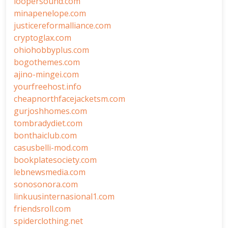
loopersound.com
minapenelope.com
justicereformalliance.com
cryptoglax.com
ohiohobbyplus.com
bogothemes.com
ajino-mingei.com
yourfreehost.info
cheapnorthfacejacketsm.com
gurjoshhomes.com
tombradydiet.com
bonthaiclub.com
casusbelli-mod.com
bookplatesociety.com
lebnewsmedia.com
sonosonora.com
linkuusinternasional1.com
friendsroll.com
spiderclothing.net