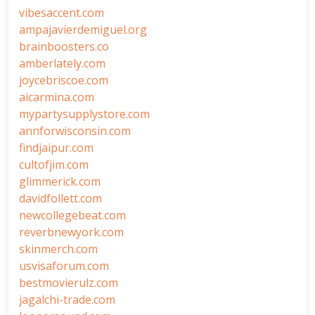
vibesaccent.com
ampajavierdemiguel.org
brainboosters.co
amberlately.com
joycebriscoe.com
aicarmina.com
mypartysupplystore.com
annforwisconsin.com
findjaipur.com
cultofjim.com
glimmerick.com
davidfollett.com
newcollegebeat.com
reverbnewyork.com
skinmerch.com
usvisaforum.com
bestmovierulz.com
jagalchi-trade.com