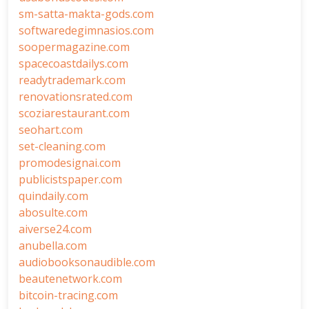
sm-satta-makta-gods.com
softwaredegimnasios.com
soopermagazine.com
spacecoastdailys.com
readytrademark.com
renovationsrated.com
scoziarestaurant.com
seohart.com
set-cleaning.com
promodesignai.com
publicistspaper.com
quindaily.com
abosulte.com
aiverse24.com
anubella.com
audiobooksonaudible.com
beautenetwork.com
bitcoin-tracing.com