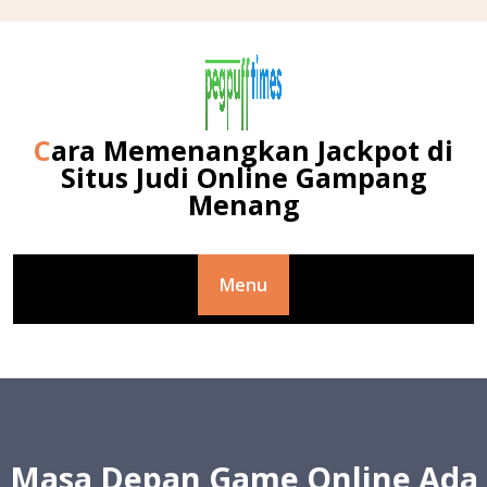
Skip
to
content
Cara Memenangkan Jackpot di
Situs Judi Online Gampang
Menang
Menu
Masa Depan Game Online Ada