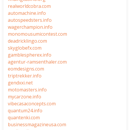
realworldcobra.com
automachine.info
autospeedsters.info
wagerchampion.info
monomousumicontest.com
deadricklingo.com
skyglobefx.com
gamblespherex.info
agentur-ramsenthaler.com
eomdesigns.com
triptrekker.info
gendxxi.net
motomasters.info
mycarzone.info
vibecasaconcepts.com
quantum24.info
quantenki.com
businessmagazineusa.com