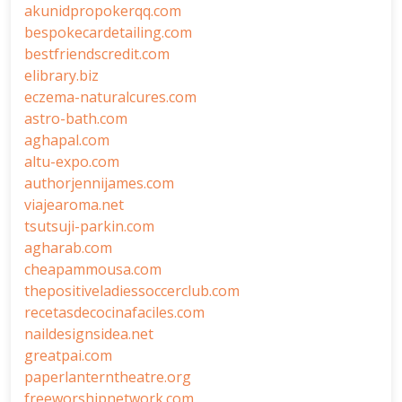
akunidpropokerqq.com
bespokecardetailing.com
bestfriendscredit.com
elibrary.biz
eczema-naturalcures.com
astro-bath.com
aghapal.com
altu-expo.com
authorjennijames.com
viajearoma.net
tsutsuji-parkin.com
agharab.com
cheapammousa.com
thepositiveladiessoccerclub.com
recetasdecocinafaciles.com
naildesignsidea.net
greatpai.com
paperlanterntheatre.org
freeworshipnetwork.com