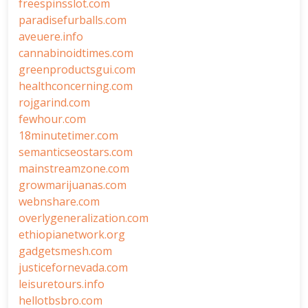
freespinsslot.com
paradisefurballs.com
aveuere.info
cannabinoidtimes.com
greenproductsgui.com
healthconcerning.com
rojgarind.com
fewhour.com
18minutetimer.com
semanticseostars.com
mainstreamzone.com
growmarijuanas.com
webnshare.com
overlygeneralization.com
ethiopianetwork.org
gadgetsmesh.com
justicefornevada.com
leisuretours.info
hellotbsbro.com