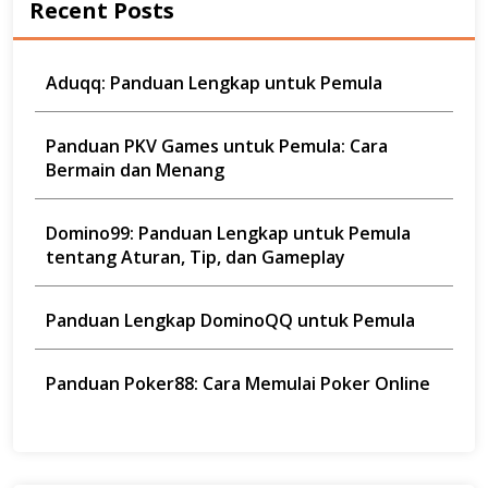
Recent Posts
Aduqq: Panduan Lengkap untuk Pemula
Panduan PKV Games untuk Pemula: Cara
Bermain dan Menang
Domino99: Panduan Lengkap untuk Pemula
tentang Aturan, Tip, dan Gameplay
Panduan Lengkap DominoQQ untuk Pemula
Panduan Poker88: Cara Memulai Poker Online