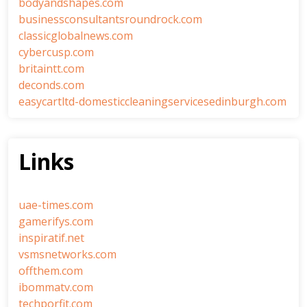
bodyandshapes.com
businessconsultantsroundrock.com
classicglobalnews.com
cybercusp.com
britaintt.com
deconds.com
easycartltd-domesticcleaningservicesedinburgh.com
Links
uae-times.com
gamerifys.com
inspiratif.net
vsmsnetworks.com
offthem.com
ibommatv.com
techporfit.com