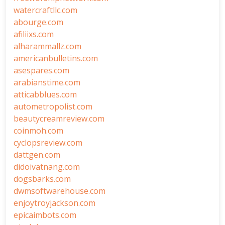
watercraftllc.com
abourge.com
afiliixs.com
alharammallz.com
americanbulletins.com
asespares.com
arabianstime.com
atticabblues.com
autometropolist.com
beautycreamreview.com
coinmoh.com
cyclopsreview.com
dattgen.com
didoivatnang.com
dogsbarks.com
dwmsoftwarehouse.com
enjoytroyjackson.com
epicaimbots.com