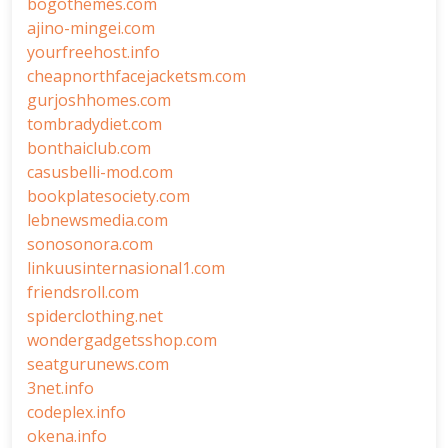
bogothemes.com
ajino-mingei.com
yourfreehost.info
cheapnorthfacejacketsm.com
gurjoshhomes.com
tombradydiet.com
bonthaiclub.com
casusbelli-mod.com
bookplatesociety.com
lebnewsmedia.com
sonosonora.com
linkuusinternasional1.com
friendsroll.com
spiderclothing.net
wondergadgetsshop.com
seatgurunews.com
3net.info
codeplex.info
okena.info