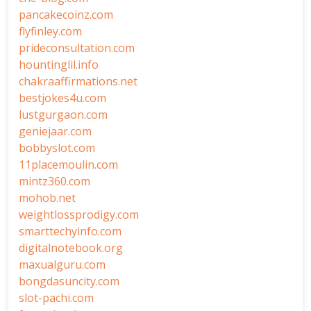
pancakecoinz.com
flyfinley.com
prideconsultation.com
hountinglil.info
chakraaffirmations.net
bestjokes4u.com
lustgurgaon.com
geniejaar.com
bobbyslot.com
11placemoulin.com
mintz360.com
mohob.net
weightlossprodigy.com
smarttechyinfo.com
digitalnotebook.org
maxualguru.com
bongdasuncity.com
slot-pachi.com