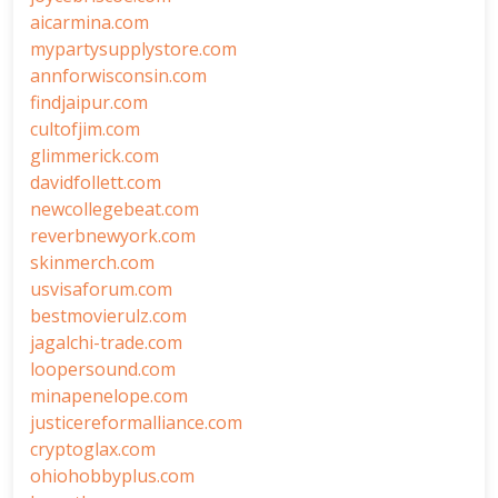
aicarmina.com
mypartysupplystore.com
annforwisconsin.com
findjaipur.com
cultofjim.com
glimmerick.com
davidfollett.com
newcollegebeat.com
reverbnewyork.com
skinmerch.com
usvisaforum.com
bestmovierulz.com
jagalchi-trade.com
loopersound.com
minapenelope.com
justicereformalliance.com
cryptoglax.com
ohiohobbyplus.com