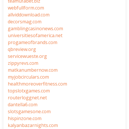
teamufabet.biz
webfullform.com
allviddownload.com
decorsmag.com
gamblingcasinonews.com
universitiesofamerica.net
progameofbrands.com
qbreview.org
servicewueste.org
zippyrevs.com
matkanumbernow.com
myjobcirculars.com
healthmoreoverfitness.com
topslotxgames.com
routerloggnet.net
dantella6.com
slotsgamesone.com
hispinzone.com
kalyanbazarnights.com