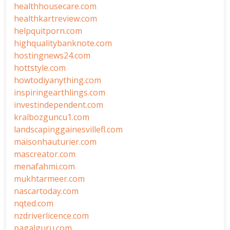
healthhousecare.com
healthkartreview.com
helpquitporn.com
highqualitybanknote.com
hostingnews24.com
hottstyle.com
howtodiyanything.com
inspiringearthlings.com
investindependent.com
kralbozguncu1.com
landscapinggainesvillefl.com
maisonhauturier.com
mascreator.com
menafahmi.com
mukhtarmeer.com
nascartoday.com
nqted.com
nzdriverlicence.com
pagalguru.com