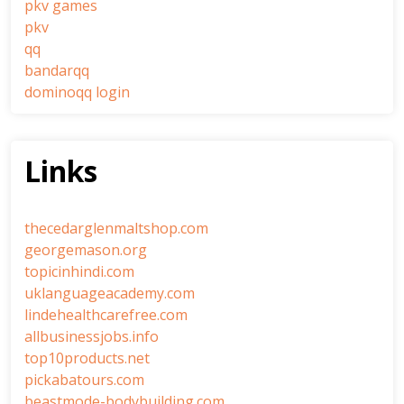
pkv games
pkv
qq
bandarqq
dominoqq login
Links
thecedarglenmaltshop.com
georgemason.org
topicinhindi.com
uklanguageacademy.com
lindehealthcarefree.com
allbusinessjobs.info
top10products.net
pickabatours.com
beastmode-bodybuilding.com