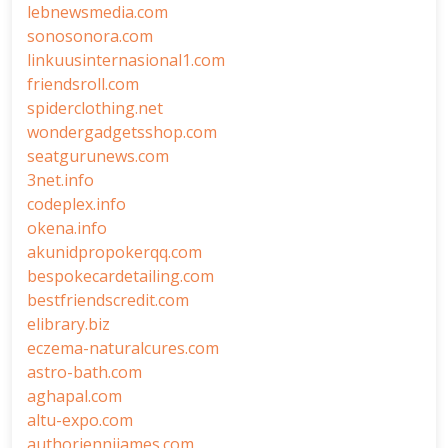
lebnewsmedia.com
sonosonora.com
linkuusinternasional1.com
friendsroll.com
spiderclothing.net
wondergadgetsshop.com
seatgurunews.com
3net.info
codeplex.info
okena.info
akunidpropokerqq.com
bespokecardetailing.com
bestfriendscredit.com
elibrary.biz
eczema-naturalcures.com
astro-bath.com
aghapal.com
altu-expo.com
authorjennijames.com