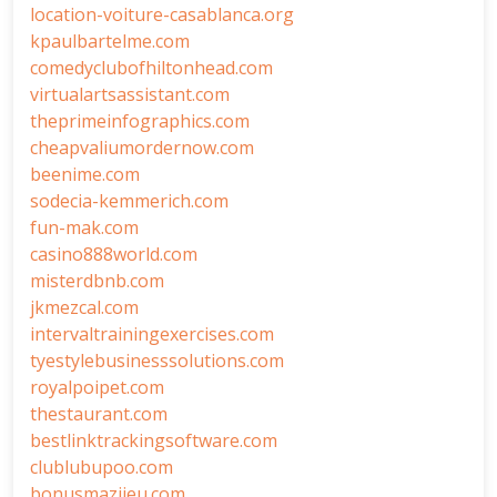
location-voiture-casablanca.org
kpaulbartelme.com
comedyclubofhiltonhead.com
virtualartsassistant.com
theprimeinfographics.com
cheapvaliumordernow.com
beenime.com
sodecia-kemmerich.com
fun-mak.com
casino888world.com
misterdbnb.com
jkmezcal.com
intervaltrainingexercises.com
tyestylebusinesssolutions.com
royalpoipet.com
thestaurant.com
bestlinktrackingsoftware.com
clublubupoo.com
bonusmazijeu.com