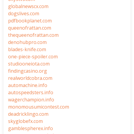
globalnewscx.com
dogslives.com
pdfbookplanet.com
queenofrattan.com
thequeenofrattan.com
denohubpro.com
blades-knife.com
one-piece-spoiler.com
studiooneiota.com
findingcasino.org
realworldcobra.com
automachine.info
autospeedsters.info
wagerchampion.info
monomousumicontest.com
deadricklingo.com
skyglobefx.com
gamblespherex.info