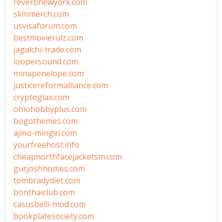
reverbnewyork.com
skinmerch.com
usvisaforum.com
bestmovierulz.com
jagalchi-trade.com
loopersound.com
minapenelope.com
justicereformalliance.com
cryptoglax.com
ohiohobbyplus.com
bogothemes.com
ajino-mingei.com
yourfreehost.info
cheapnorthfacejacketsm.com
gurjoshhomes.com
tombradydiet.com
bonthaiclub.com
casusbelli-mod.com
bookplatesociety.com