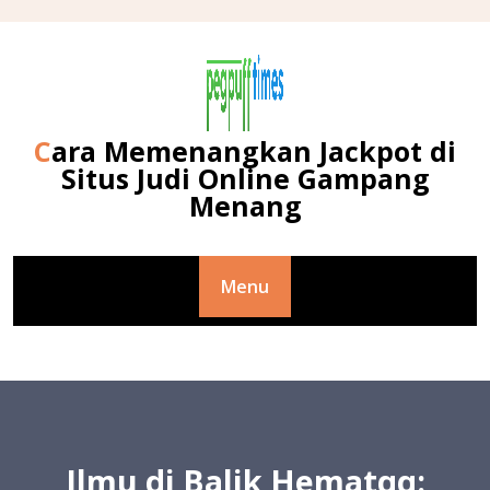
Skip
to
content
Cara Memenangkan Jackpot di
Situs Judi Online Gampang
Menang
Menu
Ilmu di Balik Hematqq: