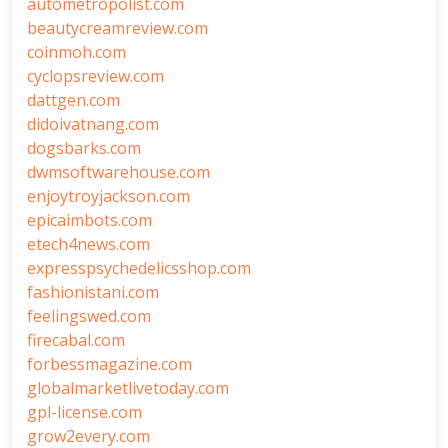
autometropolist.com
beautycreamreview.com
coinmoh.com
cyclopsreview.com
dattgen.com
didoivatnang.com
dogsbarks.com
dwmsoftwarehouse.com
enjoytroyjackson.com
epicaimbots.com
etech4news.com
expresspsychedelicsshop.com
fashionistani.com
feelingswed.com
firecabal.com
forbessmagazine.com
globalmarketlivetoday.com
gpl-license.com
grow2every.com