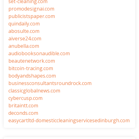
set-cleaning.com
promodesignai.com
publicistspaper.com
quindaily.com
abosulte.com
aiverse24.com
anubella.com
audiobooksonaudible.com
beautenetwork.com
bitcoin-tracing.com
bodyandshapes.com
businessconsultantsroundrock.com
classicglobalnews.com
cybercusp.com
britaintt.com
deconds.com
easycartltd-domesticcleaningservicesedinburgh.com