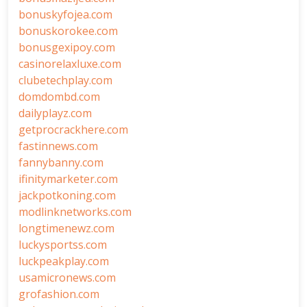
bonuskyfojea.com
bonuskorokee.com
bonusgexipoy.com
casinorelaxluxe.com
clubetechplay.com
domdombd.com
dailyplayz.com
getprocrackhere.com
fastinnews.com
fannybanny.com
ifinitymarketer.com
jackpotkoning.com
modlinknetworks.com
longtimenewz.com
luckysportss.com
luckpeakplay.com
usamicronews.com
grofashion.com