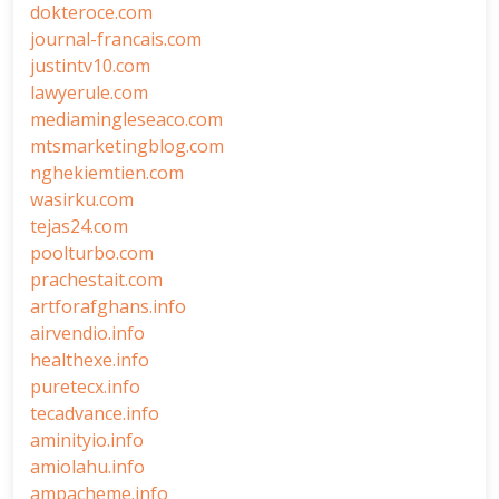
dokteroce.com
journal-francais.com
justintv10.com
lawyerule.com
mediamingleseaco.com
mtsmarketingblog.com
nghekiemtien.com
wasirku.com
tejas24.com
poolturbo.com
prachestait.com
artforafghans.info
airvendio.info
healthexe.info
puretecx.info
tecadvance.info
aminityio.info
amiolahu.info
ampacheme.info