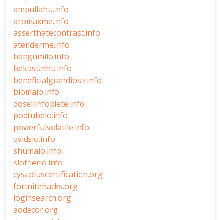
ampullahu.info
aromaxme.info
asserthatecontrast.info
atenderme.info
bangumiio.info
bekosunhu.info
beneficialgrandiose.info
blomaio.info
dosellinfoplete.info
podtubeio.info
powerfulvolatile.info
qvidsio.info
shumaio.info
slotherio.info
cysapluscertification.org
fortnitehacks.org
loginsearch.org
aodecor.org