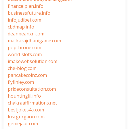
financelplan.info
businessfuture.info
infojudibet.com
cbdmap.info
deanbeanxn.com
matkarajdhanigame.com
popthrone.com
world-slots.com
imakewebsolution.com
che-blog.com
pancakecoinz.com
flyfinley.com
prideconsultation.com
hountinglil.info
chakraaffirmations.net
bestjokes4u.com
lustgurgaon.com
geniejaar.com