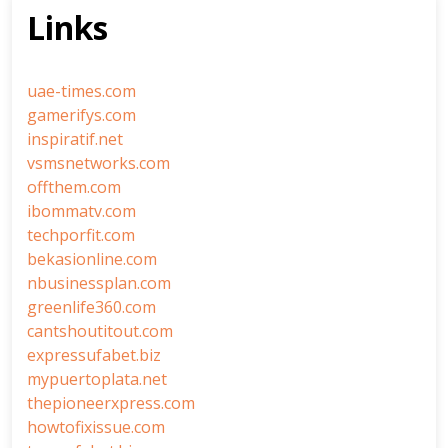
Links
uae-times.com
gamerifys.com
inspiratif.net
vsmsnetworks.com
offthem.com
ibommatv.com
techporfit.com
bekasionline.com
nbusinessplan.com
greenlife360.com
cantshoutitout.com
expressufabet.biz
mypuertoplata.net
thepioneerxpress.com
howtofixissue.com