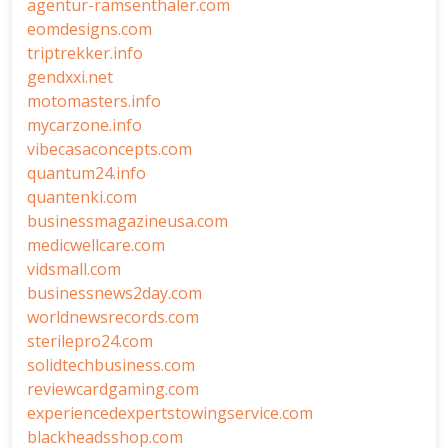
agentur-ramsenthaler.com
eomdesigns.com
triptrekker.info
gendxxi.net
motomasters.info
mycarzone.info
vibecasaconcepts.com
quantum24.info
quantenki.com
businessmagazineusa.com
medicwellcare.com
vidsmall.com
businessnews2day.com
worldnewsrecords.com
sterilepro24.com
solidtechbusiness.com
reviewcardgaming.com
experiencedexpertstowingservice.com
blackheadsshop.com