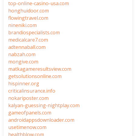
top-online-casino-usa.com
honghuidoor.com
flowingtravel.com
nineniki.com
brandiospecialists.com
medicalcare7.com
adtennaball.com
nabzah.com
mongive.com
matkagameresultsview.com
getsolutionsonline.com
hispinner.org
criticalinsurance.info
nokariposter.com
kalyan-guessing-nightplay.com
gameofpanels.com
androidappsdownloader.com
usetimenow.com
healthblow.com