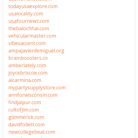
todayusaexplore.com
usalocality.com
usafournewz.com
thebalochhal.com
vehicularmaster.com
vibesaccent.com
ampajavierdemiguel.org
brainboosters.co
amberlately.com
joycebriscoe.com
aicarmina.com
mypartysupplystore.com
annforwisconsin.com
findjaipur.com
cultofjim.com
glimmerick.com
davidfollett.com
newcollegebeat.com