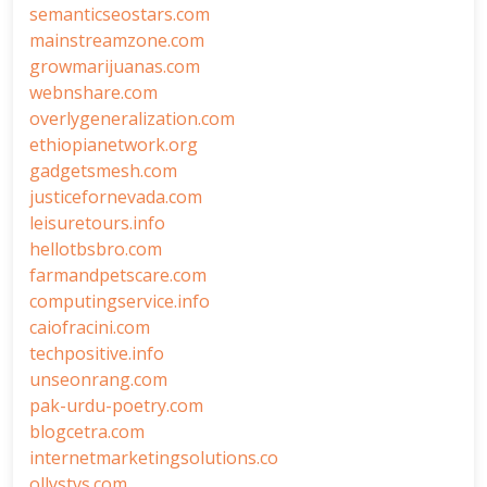
semanticseostars.com
mainstreamzone.com
growmarijuanas.com
webnshare.com
overlygeneralization.com
ethiopianetwork.org
gadgetsmesh.com
justicefornevada.com
leisuretours.info
hellotbsbro.com
farmandpetscare.com
computingservice.info
caiofracini.com
techpositive.info
unseonrang.com
pak-urdu-poetry.com
blogcetra.com
internetmarketingsolutions.co
ollystvs.com