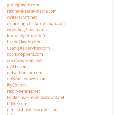
gohelpmate.com
rajdhani-satta-matka.com
writerscraft.net
elearning-childprotection.com
wrestling4mena.com
knowledgeforall.info
brand2lastio.com
usadigitalservices.com
socialhoppers.com
creativedream.net
n2315.com
getwebonline.com
onlyfansheaven.com
lky08.com
ralph-fiennes.net
fielder-maximum-discount.net
fitfllex.com
genesisbusinesscredit.com