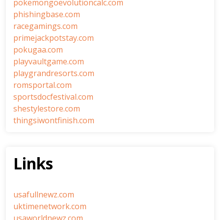
pokemongoevolutioncalc.com
phishingbase.com
racegamings.com
primejackpotstay.com
pokugaa.com
playvaultgame.com
playgrandresorts.com
romsportal.com
sportsdocfestival.com
shestylestore.com
thingsiwontfinish.com
Links
usafullnewz.com
uktimenetwork.com
usaworldnewz.com