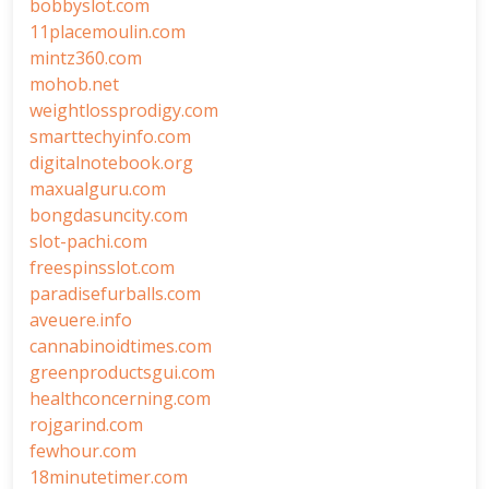
bobbyslot.com
11placemoulin.com
mintz360.com
mohob.net
weightlossprodigy.com
smarttechyinfo.com
digitalnotebook.org
maxualguru.com
bongdasuncity.com
slot-pachi.com
freespinsslot.com
paradisefurballs.com
aveuere.info
cannabinoidtimes.com
greenproductsgui.com
healthconcerning.com
rojgarind.com
fewhour.com
18minutetimer.com