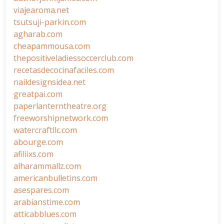
viajearoma.net
tsutsuji-parkin.com
agharab.com
cheapammousa.com
thepositiveladiessoccerclub.com
recetasdecocinafaciles.com
naildesignsidea.net
greatpai.com
paperlanterntheatre.org
freeworshipnetwork.com
watercraftllc.com
abourge.com
afiliixs.com
alharammallz.com
americanbulletins.com
asespares.com
arabianstime.com
atticabblues.com