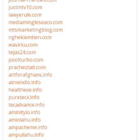
justintv10.com
lawyerule.com
mediamingleseaco.com
mtsmarketingblog.com
nghekiemtien.com
wasirku.com
tejas24.com
poolturbo.com
prachestait.com
artforafghans.info
airvendio.info
healthexe.info
puretecx.info
tecadvance.info
aminityio.info
amiolahu.info
ampacheme.info
ampullahu.info