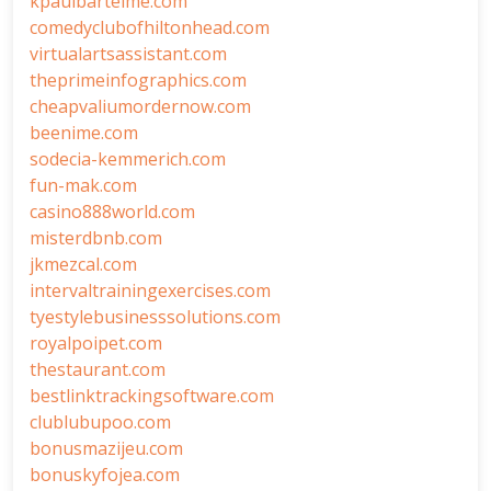
kpaulbartelme.com
comedyclubofhiltonhead.com
virtualartsassistant.com
theprimeinfographics.com
cheapvaliumordernow.com
beenime.com
sodecia-kemmerich.com
fun-mak.com
casino888world.com
misterdbnb.com
jkmezcal.com
intervaltrainingexercises.com
tyestylebusinesssolutions.com
royalpoipet.com
thestaurant.com
bestlinktrackingsoftware.com
clublubupoo.com
bonusmazijeu.com
bonuskyfojea.com