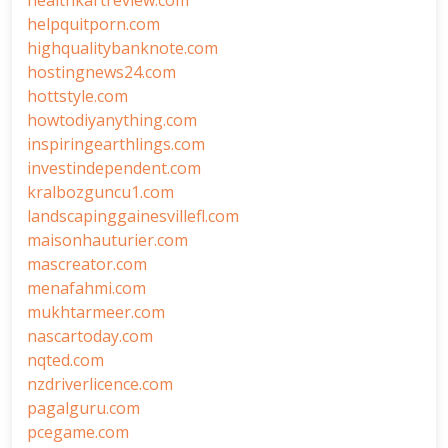
healthkartreview.com
helpquitporn.com
highqualitybanknote.com
hostingnews24.com
hottstyle.com
howtodiyanything.com
inspiringearthlings.com
investindependent.com
kralbozguncu1.com
landscapinggainesvillefl.com
maisonhauturier.com
mascreator.com
menafahmi.com
mukhtarmeer.com
nascartoday.com
nqted.com
nzdriverlicence.com
pagalguru.com
pcegame.com