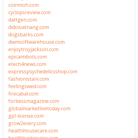
coinmoh.com
cyclopsreview.com
dattgen.com
didoivatnang.com
dogsbarks.com
dwmsoftwarehouse.com
enjoytroyjackson.com
epicaimbots.com
etech4news.com
expresspsychedelicsshop.com
fashionistani.com
feelingswed.com
firecabal.com
forbessmagazine.com
globalmarketlivetoday.com
gpl-license.com
grow2every.com
healthhousecare.com