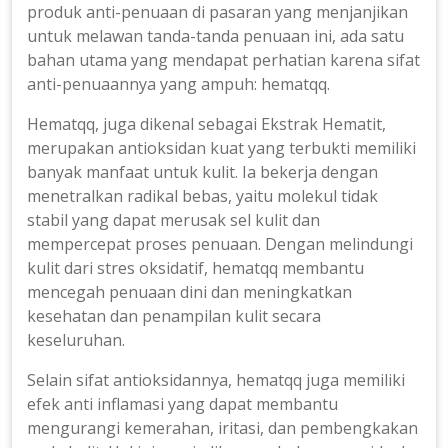
produk anti-penuaan di pasaran yang menjanjikan
untuk melawan tanda-tanda penuaan ini, ada satu
bahan utama yang mendapat perhatian karena sifat
anti-penuaannya yang ampuh: hematqq.
Hematqq, juga dikenal sebagai Ekstrak Hematit,
merupakan antioksidan kuat yang terbukti memiliki
banyak manfaat untuk kulit. Ia bekerja dengan
menetralkan radikal bebas, yaitu molekul tidak
stabil yang dapat merusak sel kulit dan
mempercepat proses penuaan. Dengan melindungi
kulit dari stres oksidatif, hematqq membantu
mencegah penuaan dini dan meningkatkan
kesehatan dan penampilan kulit secara
keseluruhan.
Selain sifat antioksidannya, hematqq juga memiliki
efek anti inflamasi yang dapat membantu
mengurangi kemerahan, iritasi, dan pembengkakan