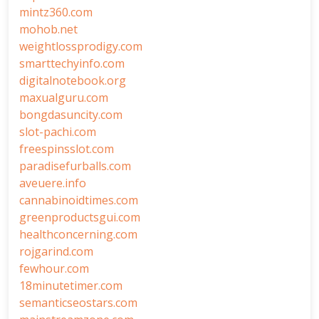
mintz360.com
mohob.net
weightlossprodigy.com
smarttechyinfo.com
digitalnotebook.org
maxualguru.com
bongdasuncity.com
slot-pachi.com
freespinsslot.com
paradisefurballs.com
aveuere.info
cannabinoidtimes.com
greenproductsgui.com
healthconcerning.com
rojgarind.com
fewhour.com
18minutetimer.com
semanticseostars.com