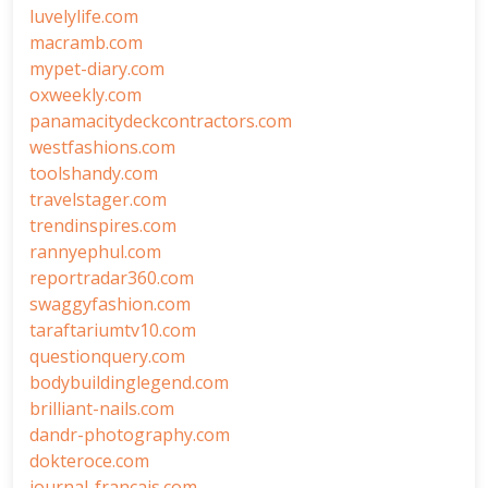
luvelylife.com
macramb.com
mypet-diary.com
oxweekly.com
panamacitydeckcontractors.com
westfashions.com
toolshandy.com
travelstager.com
trendinspires.com
rannyephul.com
reportradar360.com
swaggyfashion.com
taraftariumtv10.com
questionquery.com
bodybuildinglegend.com
brilliant-nails.com
dandr-photography.com
dokteroce.com
journal-francais.com