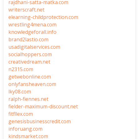
rajdhani-satta-matka.com
writerscraft.net
elearning-childprotection.com
wrestling4mena.com
knowledgeforall.info
brand2lastio.com
usadigitalservices.com
socialhoppers.com
creativedream.net
n2315.com
getwebonline.com
onlyfansheaven.com
lky08.com
ralph-fiennes.net
fielder-maximum-discount.net
fitfllex.com
genesisbusinesscredit.com
inforuang.com
kindsmarket.com