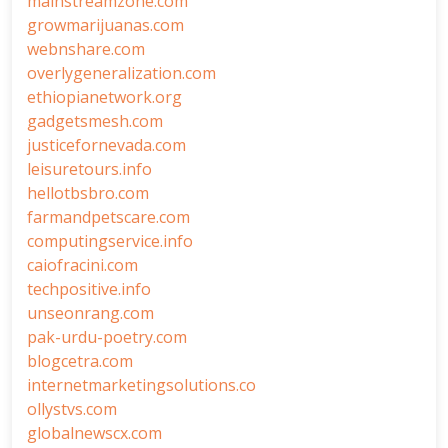
mainstreamzone.com
growmarijuanas.com
webnshare.com
overlygeneralization.com
ethiopianetwork.org
gadgetsmesh.com
justicefornevada.com
leisuretours.info
hellotbsbro.com
farmandpetscare.com
computingservice.info
caiofracini.com
techpositive.info
unseonrang.com
pak-urdu-poetry.com
blogcetra.com
internetmarketingsolutions.co
ollystvs.com
globalnewscx.com