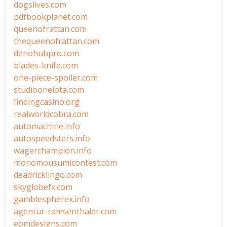
dogslives.com
pdfbookplanet.com
queenofrattan.com
thequeenofrattan.com
denohubpro.com
blades-knife.com
one-piece-spoiler.com
studiooneiota.com
findingcasino.org
realworldcobra.com
automachine.info
autospeedsters.info
wagerchampion.info
monomousumicontest.com
deadricklingo.com
skyglobefx.com
gamblespherex.info
agentur-ramsenthaler.com
eomdesigns.com