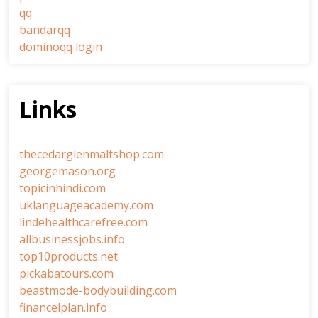
qq
bandarqq
dominoqq login
Links
thecedarglenmaltshop.com
georgemason.org
topicinhindi.com
uklanguageacademy.com
lindehealthcarefree.com
allbusinessjobs.info
top10products.net
pickabatours.com
beastmode-bodybuilding.com
financelplan.info