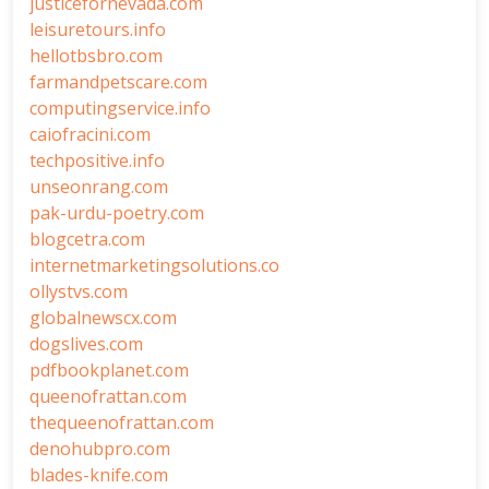
justicefornevada.com
leisuretours.info
hellotbsbro.com
farmandpetscare.com
computingservice.info
caiofracini.com
techpositive.info
unseonrang.com
pak-urdu-poetry.com
blogcetra.com
internetmarketingsolutions.co
ollystvs.com
globalnewscx.com
dogslives.com
pdfbookplanet.com
queenofrattan.com
thequeenofrattan.com
denohubpro.com
blades-knife.com