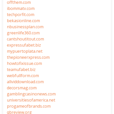
offthem.com
ibommatv.com
techporfit.com
bekasionline.com
nbusinessplan.com
greenlife360.com
cantshoutitout.com
expressufabet.biz
mypuertoplata.net
thepioneerxpress.com
howtofixissue.com
teamufabet.biz
webfullform.com
allviddownload.com
decorsmag.com
gamblingcasinonews.com
universitiesofamerica.net
progameofbrands.com
qbreview.org