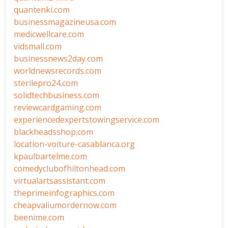
quantenki.com
businessmagazineusa.com
medicwellcare.com
vidsmall.com
businessnews2day.com
worldnewsrecords.com
sterilepro24.com
solidtechbusiness.com
reviewcardgaming.com
experiencedexpertstowingservice.com
blackheadsshop.com
location-voiture-casablanca.org
kpaulbartelme.com
comedyclubofhiltonhead.com
virtualartsassistant.com
theprimeinfographics.com
cheapvaliumordernow.com
beenime.com