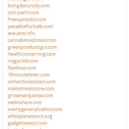
bongdasuncity.com
slot-pachi.com
freespinsslot.com
paradisefurballs.com
aveuere.info
cannabinoidtimes.com
greenproductsgui.com
healthconcerning.com
rojgarind.com
fewhour.com
18minutetimer.com
semanticseostars.com
mainstreamzone.com
growmarijuanas.com
webnshare.com
overlygeneralization.com
ethiopianetwork.org
gadgetsmesh.com