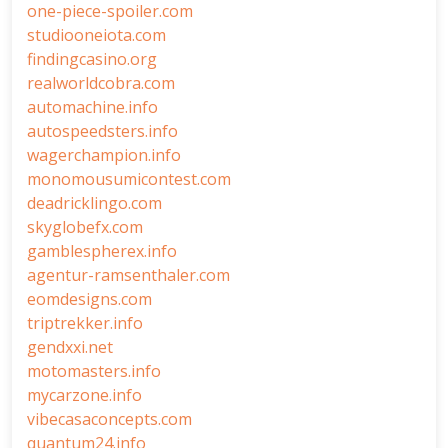
one-piece-spoiler.com
studiooneiota.com
findingcasino.org
realworldcobra.com
automachine.info
autospeedsters.info
wagerchampion.info
monomousumicontest.com
deadricklingo.com
skyglobefx.com
gamblespherex.info
agentur-ramsenthaler.com
eomdesigns.com
triptrekker.info
gendxxi.net
motomasters.info
mycarzone.info
vibecasaconcepts.com
quantum24.info