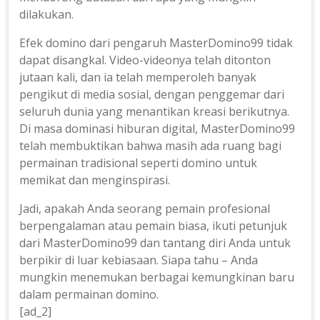
dilakukan.
Efek domino dari pengaruh MasterDomino99 tidak
dapat disangkal. Video-videonya telah ditonton
jutaan kali, dan ia telah memperoleh banyak
pengikut di media sosial, dengan penggemar dari
seluruh dunia yang menantikan kreasi berikutnya.
Di masa dominasi hiburan digital, MasterDomino99
telah membuktikan bahwa masih ada ruang bagi
permainan tradisional seperti domino untuk
memikat dan menginspirasi.
Jadi, apakah Anda seorang pemain profesional
berpengalaman atau pemain biasa, ikuti petunjuk
dari MasterDomino99 dan tantang diri Anda untuk
berpikir di luar kebiasaan. Siapa tahu – Anda
mungkin menemukan berbagai kemungkinan baru
dalam permainan domino.
[ad_2]