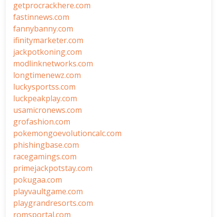
getprocrackhere.com
fastinnews.com
fannybanny.com
ifinitymarketer.com
jackpotkoning.com
modlinknetworks.com
longtimenewz.com
luckysportss.com
luckpeakplay.com
usamicronews.com
grofashion.com
pokemongoevolutioncalc.com
phishingbase.com
racegamings.com
primejackpotstay.com
pokugaa.com
playvaultgame.com
playgrandresorts.com
romsportal.com