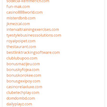
sodecia-kemmerich.com
fun-mak.com
casino888world.com
misterdbnb.com
jkmezcal.com
intervaltrainingexercises.com
tyestylebusinesssolutions.com
royalpoipet.com
thestaurant.com
bestlinktrackingsoftware.com
clublubupoo.com
bonusmazijeu.com
bonuskyfojea.com
bonuskorokee.com
bonusgexipoy.com
casinorelaxluxe.com
clubetechplay.com
domdombd.com
dailyplayz.com