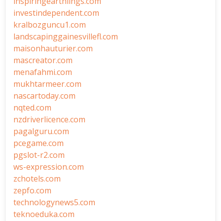
inspiringearthlings.com
investindependent.com
kralbozguncu1.com
landscapinggainesvillefl.com
maisonhauturier.com
mascreator.com
menafahmi.com
mukhtarmeer.com
nascartoday.com
nqted.com
nzdriverlicence.com
pagalguru.com
pcegame.com
pgslot-r2.com
ws-expression.com
zchotels.com
zepfo.com
technologynews5.com
teknoeduka.com