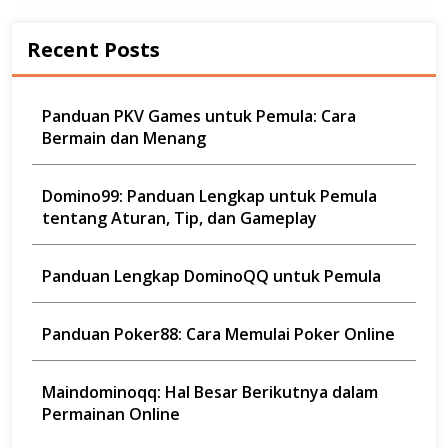
Recent Posts
Panduan PKV Games untuk Pemula: Cara
Bermain dan Menang
Domino99: Panduan Lengkap untuk Pemula
tentang Aturan, Tip, dan Gameplay
Panduan Lengkap DominoQQ untuk Pemula
Panduan Poker88: Cara Memulai Poker Online
Maindominoqq: Hal Besar Berikutnya dalam
Permainan Online