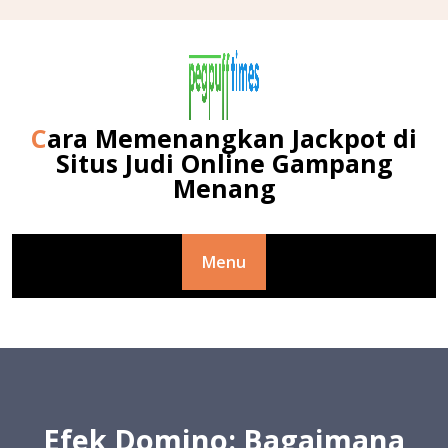
Skip
to
content
Cara Memenangkan Jackpot di
Situs Judi Online Gampang
Menang
Menu
Efek Domino: Bagaimana