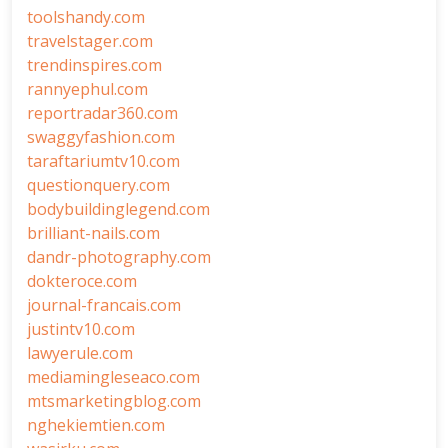
toolshandy.com
travelstager.com
trendinspires.com
rannyephul.com
reportradar360.com
swaggyfashion.com
taraftariumtv10.com
questionquery.com
bodybuildinglegend.com
brilliant-nails.com
dandr-photography.com
dokteroce.com
journal-francais.com
justintv10.com
lawyerule.com
mediamingleseaco.com
mtsmarketingblog.com
nghekiemtien.com