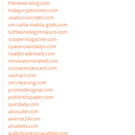
thenews-blog.com
todaycryptotimes.com
usabonuscodes.com
sm-satta-makta-gods.com
softwaredegimnasios.com
soopermagazine.com
spacecoastdailys.com
readytrademark.com
renovationsrated.com
scoziarestaurant.com
seohart.com
set-cleaning.com
promodesignai.com
publicistspaper.com
quindaily.com
abosulte.com
aiverse24.com
anubella.com
audiobooksonaudible.com