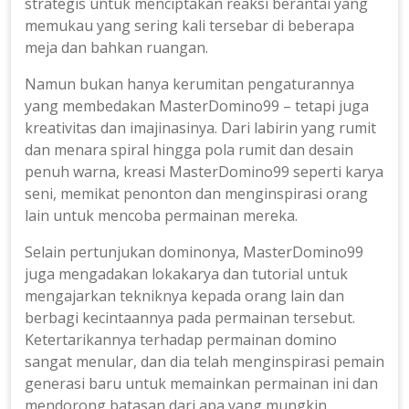
strategis untuk menciptakan reaksi berantai yang
memukau yang sering kali tersebar di beberapa
meja dan bahkan ruangan.
Namun bukan hanya kerumitan pengaturannya
yang membedakan MasterDomino99 – tetapi juga
kreativitas dan imajinasinya. Dari labirin yang rumit
dan menara spiral hingga pola rumit dan desain
penuh warna, kreasi MasterDomino99 seperti karya
seni, memikat penonton dan menginspirasi orang
lain untuk mencoba permainan mereka.
Selain pertunjukan dominonya, MasterDomino99
juga mengadakan lokakarya dan tutorial untuk
mengajarkan tekniknya kepada orang lain dan
berbagi kecintaannya pada permainan tersebut.
Ketertarikannya terhadap permainan domino
sangat menular, dan dia telah menginspirasi pemain
generasi baru untuk memainkan permainan ini dan
mendorong batasan dari apa yang mungkin