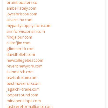
brainboosters.co
amberlately.com
joycebriscoe.com
aicarmina.com
mypartysupplystore.com
annforwisconsin.com
findjaipur.com
cultofjim.com
glimmerick.com
davidfollett.com
newcollegebeat.com
reverbnewyork.com
skinmerch.com
usvisaforum.com
bestmovierulz.com
jagalchi-trade.com
loopersound.com
minapenelope.com
justicereformalliance.com