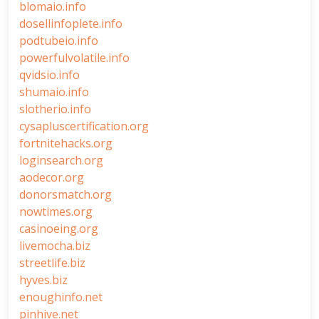
blomaio.info
dosellinfoplete.info
podtubeio.info
powerfulvolatile.info
qvidsio.info
shumaio.info
slotherio.info
cysapluscertification.org
fortnitehacks.org
loginsearch.org
aodecor.org
donorsmatch.org
nowtimes.org
casinoeing.org
livemocha.biz
streetlife.biz
hyves.biz
enoughinfo.net
pinhive.net