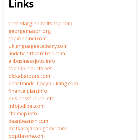
Links
thecedarglenmaltshop.com
georgemason.org
topicinhindi.com
uklanguageacademy.com
lindehealthcarefree.com
allbusinessjobs.info
top10products.net
pickabatours.com
beastmode-bodybuilding.com
financelplan.info
businessfuture.info
infojudibet.com
cbdmap.info
deanbeanxn.com
matkarajdhanigame.com
popthrone.com