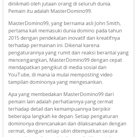
dinikmati oleh jutaan orang di seluruh dunia.
Pemain itu adalah MasterDomino99.
MasterDomino99, yang bernama asli John Smith,
pertama kali memasuki dunia domino pada tahun
2015 dengan pendekatan inovatif dan kreatifnya
terhadap permainan ini. Dikenal karena
pengaturannya yang rumit dan reaksi berantai yang
mencengangkan, MasterDomino99 dengan cepat
mendapatkan pengikut di media sosial dan
YouTube, di mana ia mulai memposting video
tampilan dominonya yang mengesankan.
Apa yang membedakan MasterDomino99 dari
pemain lain adalah perhatiannya yang cermat
terhadap detail dan kemampuannya berpikir
beberapa langkah ke depan. Setiap pengaturan
dominonya direncanakan dan dilaksanakan dengan
cermat, dengan setiap ubin ditempatkan secara