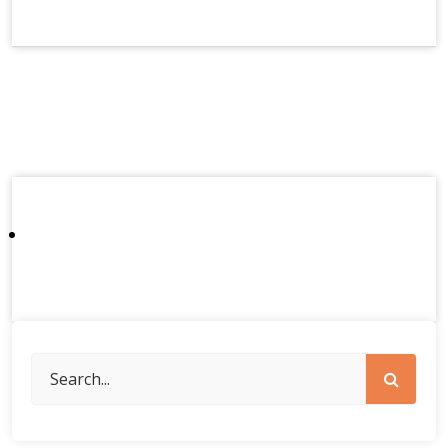
Post
navigation