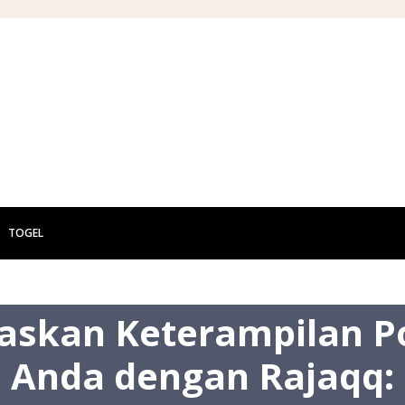
TOGEL
askan Keterampilan P
Anda dengan Rajaqq: