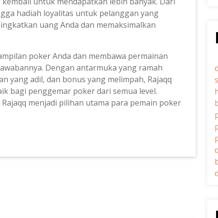
kembali untuk mendapatkan lebih banyak. Dari
ga hadiah loyalitas untuk pelanggan yang
ningkatkan uang Anda dan memaksimalkan
erampilan poker Anda dan membawa permainan
ah jawabannya. Dengan antarmuka yang ramah
 yang adil, dan bonus yang melimpah, Rajaqq
s
k bagi penggemar poker dari semua level.
h
pa Rajaqq menjadi pilihan utama para pemain poker