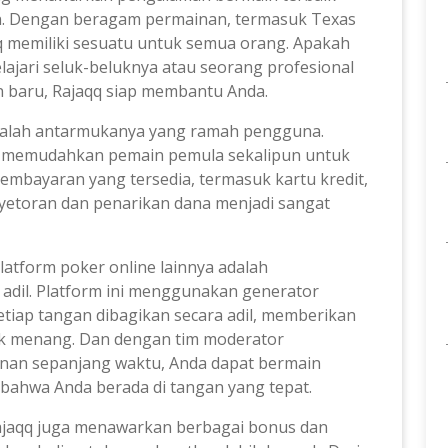
an. Dengan beragam permainan, termasuk Texas
q memiliki sesuatu untuk semua orang. Apakah
jari seluk-beluknya atau seorang profesional
 baru, Rajaqq siap membantu Anda.
 adalah antarmukanya yang ramah pengguna.
ga memudahkan pemain pemula sekalipun untuk
mbayaran yang tersedia, termasuk kartu kredit,
nyetoran dan penarikan dana menjadi sangat
tform poker online lainnya adalah
dil. Platform ini menggunakan generator
iap tangan dibagikan secara adil, memberikan
k menang. Dan dengan tim moderator
an sepanjang waktu, Anda dapat bermain
bahwa Anda berada di tangan yang tepat.
Rajaqq juga menawarkan berbagai bonus dan