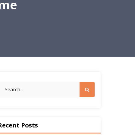
ame
Recent Posts