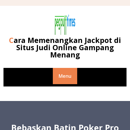
Skip
to
content
Cara Memenangkan Jackpot di
Situs Judi Online Gampang
Menang
Menu
Bebaskan Batin Poker Pro