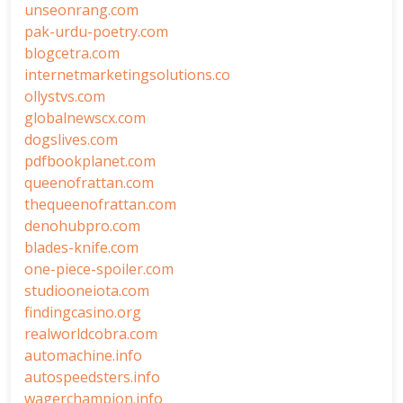
unseonrang.com
pak-urdu-poetry.com
blogcetra.com
internetmarketingsolutions.co
ollystvs.com
globalnewscx.com
dogslives.com
pdfbookplanet.com
queenofrattan.com
thequeenofrattan.com
denohubpro.com
blades-knife.com
one-piece-spoiler.com
studiooneiota.com
findingcasino.org
realworldcobra.com
automachine.info
autospeedsters.info
wagerchampion.info