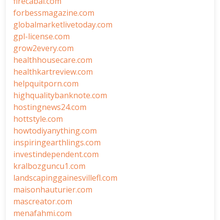
firecabal.com
forbessmagazine.com
globalmarketlivetoday.com
gpl-license.com
grow2every.com
healthhousecare.com
healthkartreview.com
helpquitporn.com
highqualitybanknote.com
hostingnews24.com
hottstyle.com
howtodiyanything.com
inspiringearthlings.com
investindependent.com
kralbozguncu1.com
landscapinggainesvillefl.com
maisonhauturier.com
mascreator.com
menafahmi.com