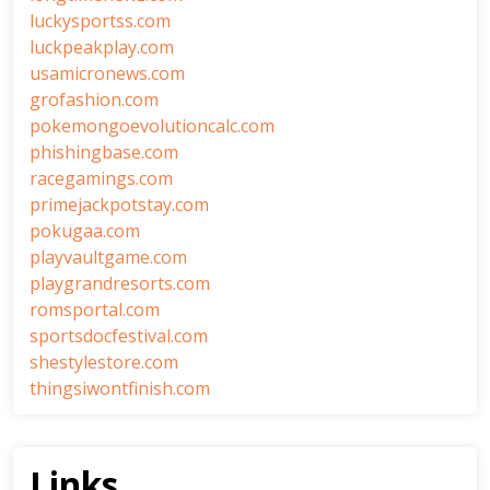
luckysportss.com
luckpeakplay.com
usamicronews.com
grofashion.com
pokemongoevolutioncalc.com
phishingbase.com
racegamings.com
primejackpotstay.com
pokugaa.com
playvaultgame.com
playgrandresorts.com
romsportal.com
sportsdocfestival.com
shestylestore.com
thingsiwontfinish.com
Links