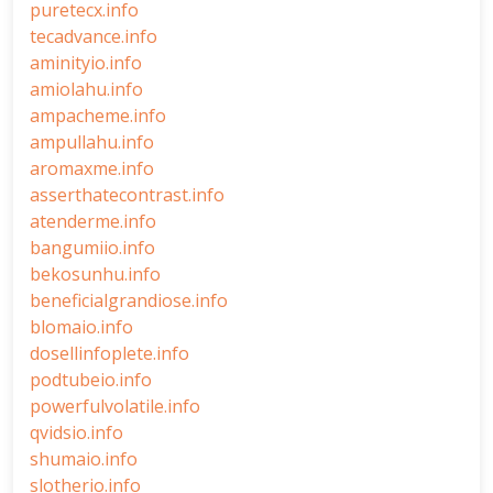
puretecx.info
tecadvance.info
aminityio.info
amiolahu.info
ampacheme.info
ampullahu.info
aromaxme.info
asserthatecontrast.info
atenderme.info
bangumiio.info
bekosunhu.info
beneficialgrandiose.info
blomaio.info
dosellinfoplete.info
podtubeio.info
powerfulvolatile.info
qvidsio.info
shumaio.info
slotherio.info