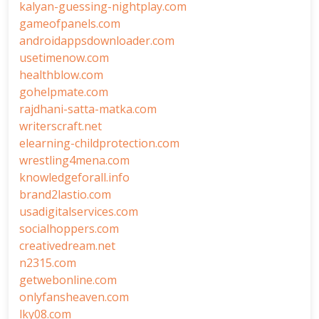
kalyan-guessing-nightplay.com
gameofpanels.com
androidappsdownloader.com
usetimenow.com
healthblow.com
gohelpmate.com
rajdhani-satta-matka.com
writerscraft.net
elearning-childprotection.com
wrestling4mena.com
knowledgeforall.info
brand2lastio.com
usadigitalservices.com
socialhoppers.com
creativedream.net
n2315.com
getwebonline.com
onlyfansheaven.com
lky08.com