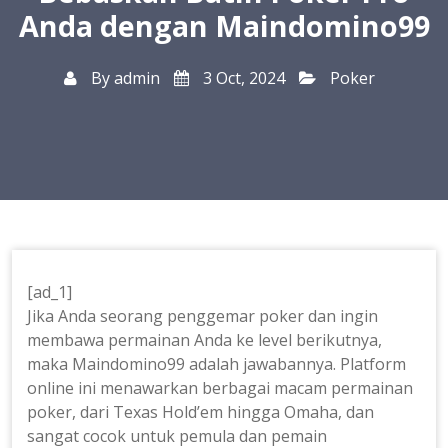
Anda dengan Maindomino99
By
admin
3 Oct, 2024
Poker
[ad_1]
Jika Anda seorang penggemar poker dan ingin
membawa permainan Anda ke level berikutnya,
maka Maindomino99 adalah jawabannya. Platform
online ini menawarkan berbagai macam permainan
poker, dari Texas Hold’em hingga Omaha, dan
sangat cocok untuk pemula dan pemain