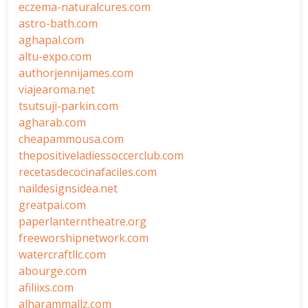
eczema-naturalcures.com
astro-bath.com
aghapal.com
altu-expo.com
authorjennijames.com
viajearoma.net
tsutsuji-parkin.com
agharab.com
cheapammousa.com
thepositiveladiessoccerclub.com
recetasdecocinafaciles.com
naildesignsidea.net
greatpai.com
paperlanterntheatre.org
freeworshipnetwork.com
watercraftllc.com
abourge.com
afiliixs.com
alharammallz.com