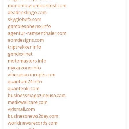
monomousumicontest.com
deadricklingo.com
skyglobefx.com
gamblespherex.info
agentur-ramsenthaler.com
eomdesigns.com
triptrekker.info
gendxxi.net
motomasters.info
mycarzone.info
vibecasaconcepts.com
quantum24.info
quantenki.com
businessmagazineusa.com
medicwellcare.com
vidsmall.com
businessnews2day.com
worldnewsrecords.com