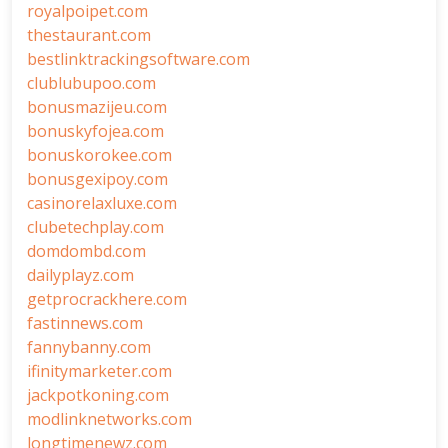
royalpoipet.com
thestaurant.com
bestlinktrackingsoftware.com
clublubupoo.com
bonusmazijeu.com
bonuskyfojea.com
bonuskorokee.com
bonusgexipoy.com
casinorelaxluxe.com
clubetechplay.com
domdombd.com
dailyplayz.com
getprocrackhere.com
fastinnews.com
fannybanny.com
ifinitymarketer.com
jackpotkoning.com
modlinknetworks.com
longtimenewz.com