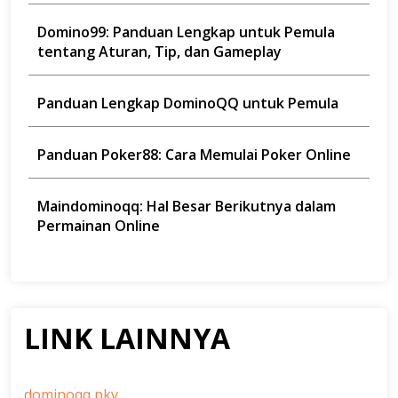
Domino99: Panduan Lengkap untuk Pemula
tentang Aturan, Tip, dan Gameplay
Panduan Lengkap DominoQQ untuk Pemula
Panduan Poker88: Cara Memulai Poker Online
Maindominoqq: Hal Besar Berikutnya dalam
Permainan Online
LINK LAINNYA
dominoqq pkv