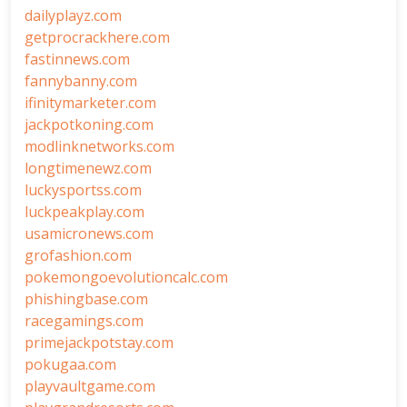
dailyplayz.com
getprocrackhere.com
fastinnews.com
fannybanny.com
ifinitymarketer.com
jackpotkoning.com
modlinknetworks.com
longtimenewz.com
luckysportss.com
luckpeakplay.com
usamicronews.com
grofashion.com
pokemongoevolutioncalc.com
phishingbase.com
racegamings.com
primejackpotstay.com
pokugaa.com
playvaultgame.com