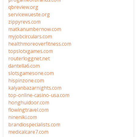
qbreview.org
servicewueste.org
zippyrevs.com
matkanumbernow.com
myjobcirculars.com
healthmoreoverfitness.com
topslotxgames.com
routerloggnet.net
dantella6.com
slotsgamesone.com
hispinzone.com
kalyanbazarnights.com
top-online-casino-usa.com
honghuidoor.com
flowingtravel.com
nineniki.com
brandiospecialists.com
medicalcare7.com