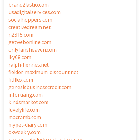
brand2lastio.com
usadigitalservices.com
socialhoppers.com
creativedream.net
n2315.com
getwebonline.com
onlyfansheaven.com
lky08.com
ralph-fiennes.net
fielder-maximum-discount.net
fitfllex.com
genesisbusinesscredit.com
inforuang.com
kindsmarket.com
luvelylife.com
macramb.com
mypet-diary.com
oxweekly.com
panamacitydeckcontractors.com