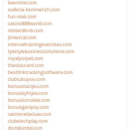
beenime.com
sodecia-kemmerich.com
fun-mak.com
casino888world.com
misterdbnb.com
jkmezcal.com
intervaltrainingexercises.com
tyestylebusinesssolutions.com
royalpoipet.com
thestaurant.com
bestlinktrackingsoftware.com
clublubupoo.com
bonusmazijeu.com
bonuskyfojea.com
bonuskorokee.com
bonusgexipoy.com
casinorelaxluxe.com
clubetechplay.com
domdombd.com