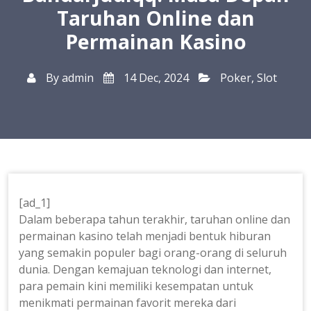
Taruhan Online dan
Permainan Kasino
By
admin
14 Dec, 2024
Poker
,
Slot
[ad_1]
Dalam beberapa tahun terakhir, taruhan online dan
permainan kasino telah menjadi bentuk hiburan
yang semakin populer bagi orang-orang di seluruh
dunia. Dengan kemajuan teknologi dan internet,
para pemain kini memiliki kesempatan untuk
menikmati permainan favorit mereka dari