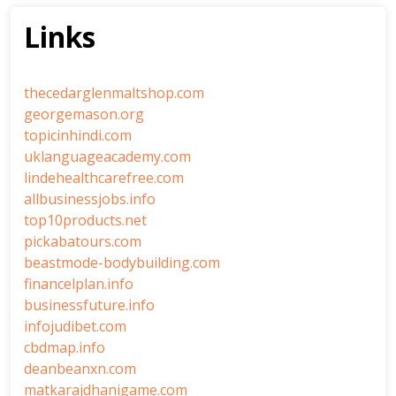
Links
thecedarglenmaltshop.com
georgemason.org
topicinhindi.com
uklanguageacademy.com
lindehealthcarefree.com
allbusinessjobs.info
top10products.net
pickabatours.com
beastmode-bodybuilding.com
financelplan.info
businessfuture.info
infojudibet.com
cbdmap.info
deanbeanxn.com
matkarajdhanigame.com