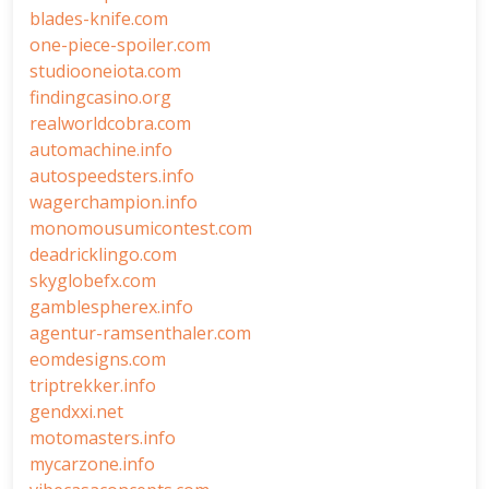
blades-knife.com
one-piece-spoiler.com
studiooneiota.com
findingcasino.org
realworldcobra.com
automachine.info
autospeedsters.info
wagerchampion.info
monomousumicontest.com
deadricklingo.com
skyglobefx.com
gamblespherex.info
agentur-ramsenthaler.com
eomdesigns.com
triptrekker.info
gendxxi.net
motomasters.info
mycarzone.info