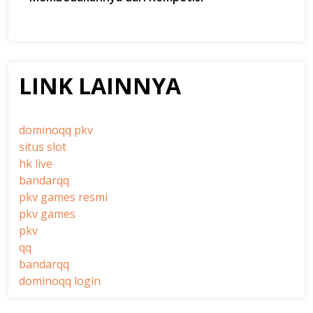
LINK LAINNYA
dominoqq pkv
situs slot
hk live
bandarqq
pkv games resmi
pkv games
pkv
qq
bandarqq
dominoqq login