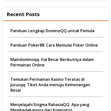
Recent Posts
Panduan Lengkap DominoQQ untuk Pemula
Panduan Poker88: Cara Memulai Poker Online
Maindominoqq: Hal Besar Berikutnya dalam
Permainan Online
Temukan Permainan Kasino Teratas di
Jurusqq: Tiket Anda menuju Kemenangan
Besar
Menjelajahi Enigma RahasiaQQ: Apa yang
Membedakannya dari Kompetisi