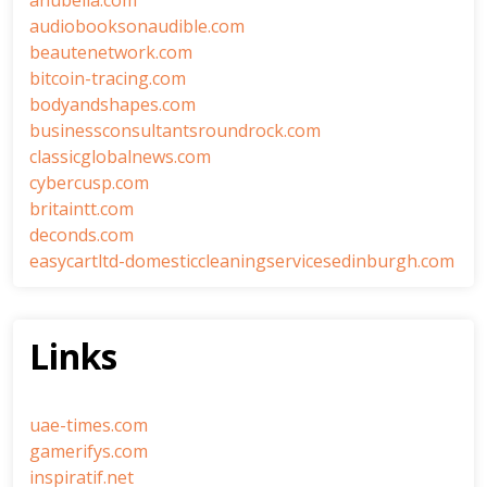
anubella.com
audiobooksonaudible.com
beautenetwork.com
bitcoin-tracing.com
bodyandshapes.com
businessconsultantsroundrock.com
classicglobalnews.com
cybercusp.com
britaintt.com
deconds.com
easycartltd-domesticcleaningservicesedinburgh.com
Links
uae-times.com
gamerifys.com
inspiratif.net