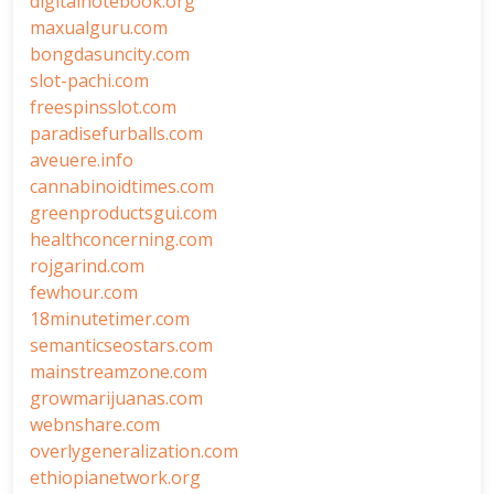
digitalnotebook.org
maxualguru.com
bongdasuncity.com
slot-pachi.com
freespinsslot.com
paradisefurballs.com
aveuere.info
cannabinoidtimes.com
greenproductsgui.com
healthconcerning.com
rojgarind.com
fewhour.com
18minutetimer.com
semanticseostars.com
mainstreamzone.com
growmarijuanas.com
webnshare.com
overlygeneralization.com
ethiopianetwork.org