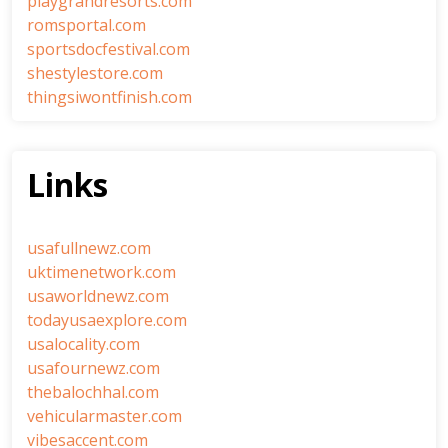
playgrandresorts.com
romsportal.com
sportsdocfestival.com
shestylestore.com
thingsiwontfinish.com
Links
usafullnewz.com
uktimenetwork.com
usaworldnewz.com
todayusaexplore.com
usalocality.com
usafournewz.com
thebalochhal.com
vehicularmaster.com
vibesaccent.com