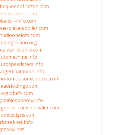
thequeenofrattan.com
denohubpro.com
blades-knife.com
one-piece-spoiler.com
studiooneiota.com
findingcasino.org
realworldcobra.com
automachine.info
autospeedsters.info
wagerchampion.info
monomousumicontest.com
deadricklingo.com
skyglobefx.com
gamblespherex.info
agentur-ramsenthaler.com
eomdesigns.com
triptrekker.info
gendxxi.net