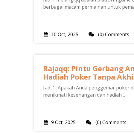
berbagai macam permainan untuk pem
10 Oct, 2025
(0) Comments
Rajaqq: Pintu Gerbang 
Hadiah Poker Tanpa Akhi
[ad_1] Apakah Anda penggemar poker d
menikmati kesenangan dan hadiah…
9 Oct, 2025
(0) Comments