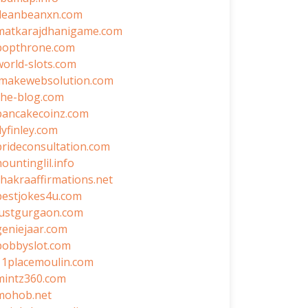
deanbeanxn.com
matkarajdhanigame.com
popthrone.com
world-slots.com
imakewebsolution.com
che-blog.com
pancakecoinz.com
lyfinley.com
prideconsultation.com
hountinglil.info
chakraaffirmations.net
bestjokes4u.com
lustgurgaon.com
geniejaar.com
bobbyslot.com
11placemoulin.com
mintz360.com
mohob.net