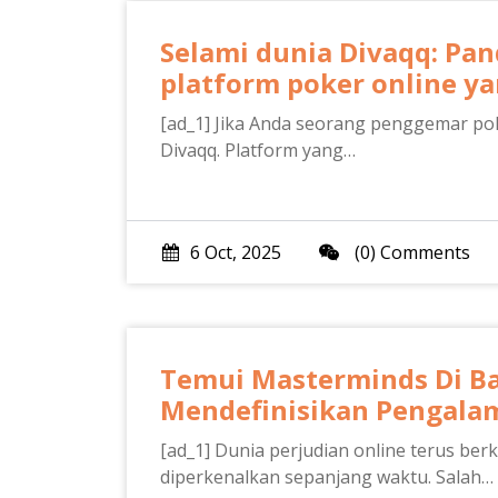
Selami dunia Divaqq: Pa
platform poker online y
[ad_1] Jika Anda seorang penggemar pok
Divaqq. Platform yang…
6 Oct, 2025
(0) Comments
Temui Masterminds Di Ba
Mendefinisikan Pengalam
[ad_1] Dunia perjudian online terus b
diperkenalkan sepanjang waktu. Salah…