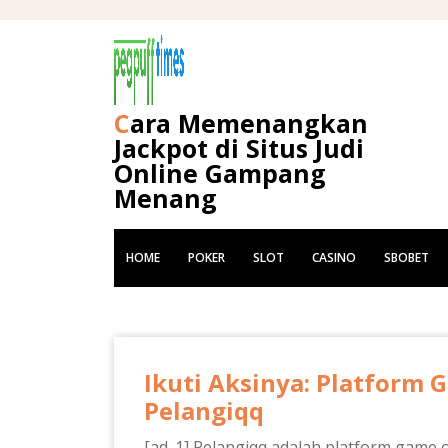
Skip
to
content
Cara Memenangkan
Jackpot di Situs Judi
Online Gampang
Menang
HOME
POKER
SLOT
CASINO
SBOBET
Ikuti Aksinya: Platform 
Pelangiqq
[ad_1] Pelangiqq adalah platform game