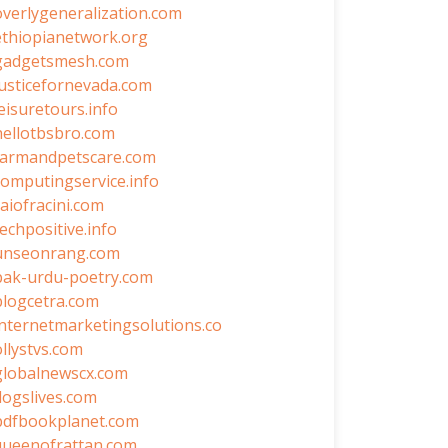
overlygeneralization.com
ethiopianetwork.org
gadgetsmesh.com
justicefornevada.com
leisuretours.info
hellotbsbro.com
farmandpetscare.com
computingservice.info
caiofracini.com
techpositive.info
unseonrang.com
pak-urdu-poetry.com
blogcetra.com
internetmarketingsolutions.co
ollystvs.com
globalnewscx.com
dogslives.com
pdfbookplanet.com
queenofrattan.com