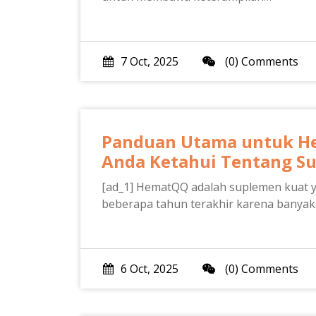
7 Oct, 2025
(0) Comments
Panduan Utama untuk He
Anda Ketahui Tentang Su
[ad_1] HematQQ adalah suplemen kuat y
beberapa tahun terakhir karena banya
6 Oct, 2025
(0) Comments