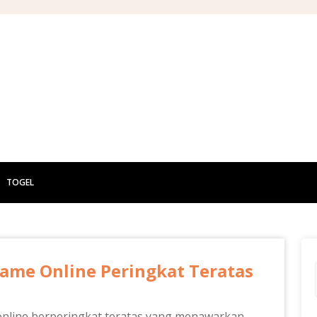
TOGEL
Game Online Peringkat Teratas
 online berperingkat teratas yang menawarkan