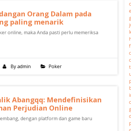
ndangan Orang Dalam pada
ang paling menarik
er online, maka Anda pasti perlu memeriksa
By
admin
Poker
lik Abangqq: Mendefinisikan
an Perjudian Online
erkembang, dengan platform dan game baru