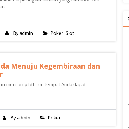
ain…
By
admin
Poker
,
Slot
Anda Menuju Kegembiraan dan
r
an mencari platform tempat Anda dapat
By
admin
Poker