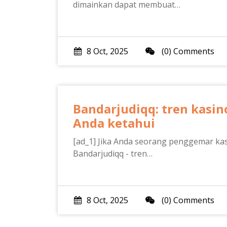
dimainkan dapat membuat…
8 Oct, 2025
(0) Comments
Bandarjudiqq: tren kasin
Anda ketahui
[ad_1] Jika Anda seorang penggemar kas
Bandarjudiqq - tren…
8 Oct, 2025
(0) Comments